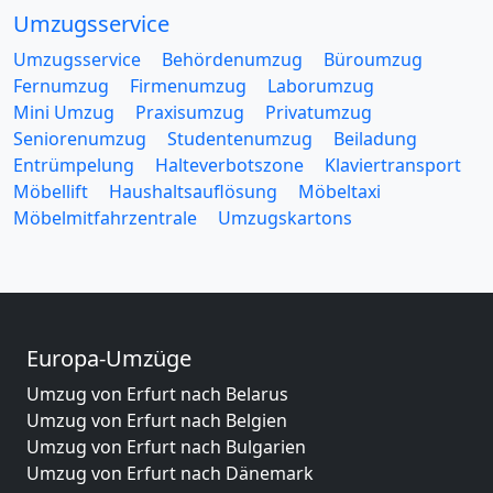
Umzugsservice
Umzugsservice
Behördenumzug
Büroumzug
Fernumzug
Firmenumzug
Laborumzug
Mini Umzug
Praxisumzug
Privatumzug
Seniorenumzug
Studentenumzug
Beiladung
Entrümpelung
Halteverbotszone
Klaviertransport
Möbellift
Haushaltsauflösung
Möbeltaxi
Möbelmitfahrzentrale
Umzugskartons
Europa-Umzüge
Umzug von Erfurt nach Belarus
Umzug von Erfurt nach Belgien
Umzug von Erfurt nach Bulgarien
Umzug von Erfurt nach Dänemark