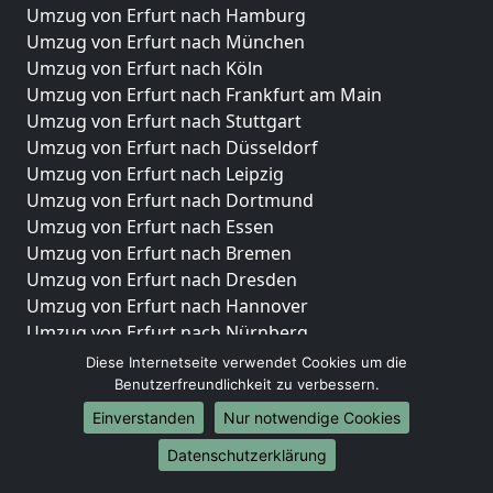
Umzug von Erfurt nach Hamburg
Umzug von Erfurt nach München
Umzug von Erfurt nach Köln
Umzug von Erfurt nach Frankfurt am Main
Umzug von Erfurt nach Stuttgart
Umzug von Erfurt nach Düsseldorf
Umzug von Erfurt nach Leipzig
Umzug von Erfurt nach Dortmund
Umzug von Erfurt nach Essen
Umzug von Erfurt nach Bremen
Umzug von Erfurt nach Dresden
Umzug von Erfurt nach Hannover
Umzug von Erfurt nach Nürnberg
Umzug von Erfurt nach Duisburg
Diese Internetseite verwendet Cookies um die
Umzug von Erfurt nach Bochum
Benutzerfreundlichkeit zu verbessern.
Umzug von Erfurt nach Wuppertal
Einverstanden
Nur notwendige Cookies
Umzug von Erfurt nach Bielefeld
Datenschutzerklärung
Umzug von Erfurt nach Bonn
Umzug von Erfurt nach Münster