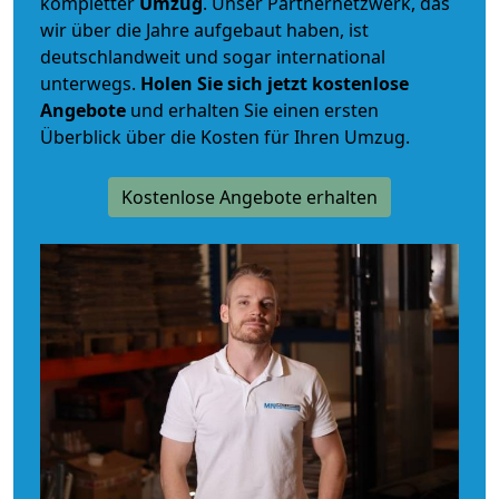
kompletter
Umzug
. Unser Partnernetzwerk, das
wir über die Jahre aufgebaut haben, ist
deutschlandweit und sogar international
unterwegs.
Holen Sie sich jetzt kostenlose
Angebote
und erhalten Sie einen ersten
Überblick über die Kosten für Ihren Umzug.
Kostenlose Angebote erhalten