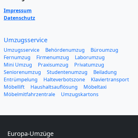
Impressum
Datenschutz
Umzugsservice
Umzugsservice
Behördenumzug
Büroumzug
Fernumzug
Firmenumzug
Laborumzug
Mini Umzug
Praxisumzug
Privatumzug
Seniorenumzug
Studentenumzug
Beiladung
Entrümpelung
Halteverbotszone
Klaviertransport
Möbellift
Haushaltsauflösung
Möbeltaxi
Möbelmitfahrzentrale
Umzugskartons
Europa-Umzüge