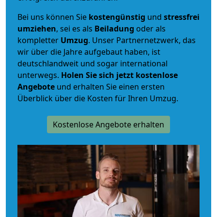
Bei uns können Sie
kostengünstig
und
stressfrei
umziehen
, sei es als
Beiladung
oder als
kompletter
Umzug
. Unser Partnernetzwerk, das
wir über die Jahre aufgebaut haben, ist
deutschlandweit und sogar international
unterwegs.
Holen Sie sich jetzt kostenlose
Angebote
und erhalten Sie einen ersten
Überblick über die Kosten für Ihren Umzug.
Kostenlose Angebote erhalten