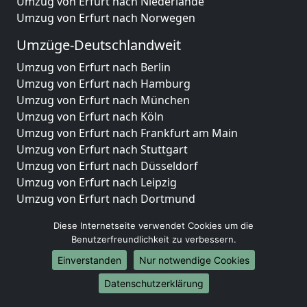
Umzug von Erfurt nach Niederlande
Umzug von Erfurt nach Norwegen
Umzüge-Deutschlandweit
Umzug von Erfurt nach Berlin
Umzug von Erfurt nach Hamburg
Umzug von Erfurt nach München
Umzug von Erfurt nach Köln
Umzug von Erfurt nach Frankfurt am Main
Umzug von Erfurt nach Stuttgart
Umzug von Erfurt nach Düsseldorf
Umzug von Erfurt nach Leipzig
Umzug von Erfurt nach Dortmund
Umzug von Erfurt nach Essen
Diese Internetseite verwendet Cookies um die
Umzug von Erfurt nach Bremen
Benutzerfreundlichkeit zu verbessern.
Umzug von Erfurt nach Dresden
Einverstanden
Nur notwendige Cookies
Umzug von Erfurt nach Hannover
Umzug von Erfurt nach Nürnberg
Datenschutzerklärung
Umzug von Erfurt nach Duisburg