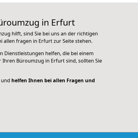
Büroumzug in Erfurt
 hilft, sind Sie bei uns an der richtigen
i allen fragen in Erfurt zur Seite stehen.
Dienstleistungen helfen, die bei einem
 Ihren Büroumzug in Erfurt sind, sollten Sie
n und
helfen Ihnen bei allen Fragen und