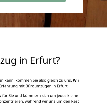
ug in Erfurt?
ten kann, kommen Sie also gleich zu uns.
Wir
Erfahrung mit Büroumzügen
in Erfurt.
s
für Sie und kümmern sich um jedes kleine
 konzentrieren, während wir uns um den Rest