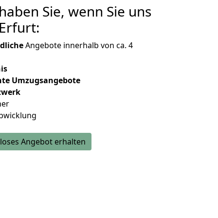
 haben Sie, wenn Sie uns
Erfurt:
dliche
Angebote innerhalb von ca. 4
is
nte Umzugsangebote
zwerk
ner
abwicklung
loses Angebot erhalten