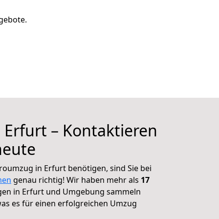
gebote.
Erfurt – Kontaktieren
heute
roumzug in Erfurt benötigen, sind Sie bei
men
genau richtig! Wir haben mehr als
17
en in Erfurt und Umgebung sammeln
as es für einen erfolgreichen Umzug