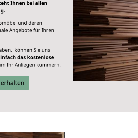
teht Ihnen bei allen
g.
omöbel und deren
imale Angebote für Ihren
haben, können Sie uns
 einfach das kostenlose
m Ihr Anliegen kümmern.
erhalten