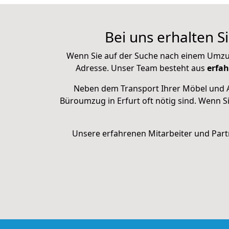
Bei uns erhalten S
Wenn Sie auf der Suche nach einem Umzugs
Adresse. Unser Team besteht aus
erfah
Neben dem Transport Ihrer Möbel und A
Büroumzug in Erfurt oft nötig sind. Wenn S
Unsere erfahrenen Mitarbeiter und Part