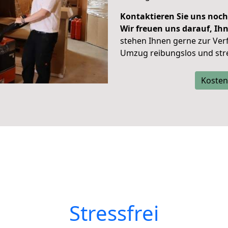
Kontaktieren Sie uns noc
Wir freuen uns darauf, Ihn
stehen Ihnen gerne zur Ver
Umzug reibungslos und stre
Kosten
Stressfrei