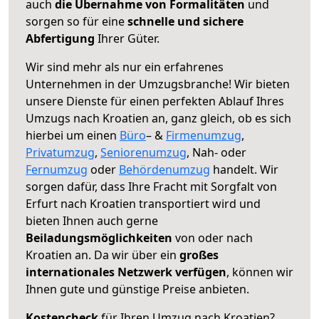
auch
die Übernahme von Formalitäten
und
sorgen so für eine
schnelle und sichere
Abfertigung
Ihrer Güter.
Wir sind mehr als nur ein erfahrenes
Unternehmen in der Umzugsbranche! Wir bieten
unsere Dienste für einen perfekten Ablauf Ihres
Umzugs nach Kroatien an, ganz gleich, ob es sich
hierbei um einen
Büro
– &
Firmenumzug
,
Privatumzug
,
Seniorenumzug
, Nah- oder
Fernumzug
oder
Behördenumzug
handelt. Wir
sorgen dafür, dass Ihre Fracht mit Sorgfalt von
Erfurt nach Kroatien transportiert wird und
bieten Ihnen auch gerne
Beiladungsmöglichkeiten
von oder nach
Kroatien an. Da wir über ein
großes
internationales Netzwerk verfügen
, können wir
Ihnen gute und günstige Preise anbieten.
Kostencheck
für Ihren Umzug nach Kroatien?