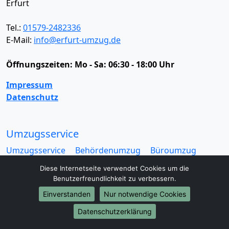
Erfurt
Tel.:
01579-2482336
E-Mail:
info@erfurt-umzug.de
Öffnungszeiten:
Mo - Sa: 06:30 - 18:00 Uhr
Impressum
Datenschutz
Umzugsservice
Umzugsservice
Behördenumzug
Büroumzug
Fernumzug
Firmenumzug
Laborumzug
Diese Internetseite verwendet Cookies um die
Mini Umzug
Praxisumzug
Privatumzug
Benutzerfreundlichkeit zu verbessern.
Seniorenumzug
Studentenumzug
Beiladung
Einverstanden
Nur notwendige Cookies
Entrümpelung
Halteverbotszone
Klaviertransport
Möbellift
Haushaltsauflösung
Möbeltaxi
Datenschutzerklärung
Möbelmitfahrzentrale
Umzugskartons