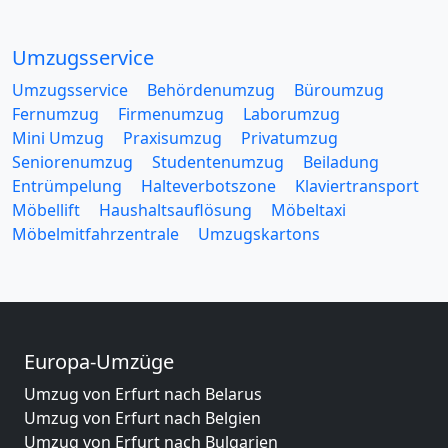
Umzugsservice
Umzugsservice
Behördenumzug
Büroumzug
Fernumzug
Firmenumzug
Laborumzug
Mini Umzug
Praxisumzug
Privatumzug
Seniorenumzug
Studentenumzug
Beiladung
Entrümpelung
Halteverbotszone
Klaviertransport
Möbellift
Haushaltsauflösung
Möbeltaxi
Möbelmitfahrzentrale
Umzugskartons
Europa-Umzüge
Umzug von Erfurt nach Belarus
Umzug von Erfurt nach Belgien
Umzug von Erfurt nach Bulgarien