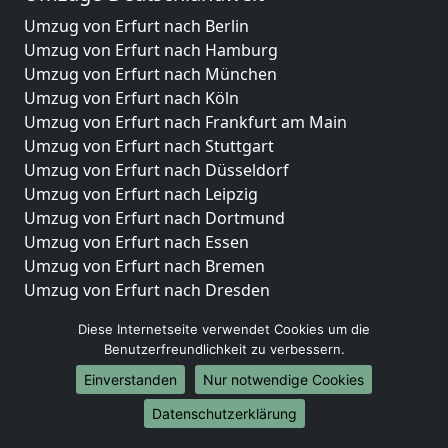
Umzug von Erfurt nach Berlin
Umzug von Erfurt nach Hamburg
Umzug von Erfurt nach München
Umzug von Erfurt nach Köln
Umzug von Erfurt nach Frankfurt am Main
Umzug von Erfurt nach Stuttgart
Umzug von Erfurt nach Düsseldorf
Umzug von Erfurt nach Leipzig
Umzug von Erfurt nach Dortmund
Umzug von Erfurt nach Essen
Umzug von Erfurt nach Bremen
Umzug von Erfurt nach Dresden
Umzug von Erfurt nach Hannover
Diese Internetseite verwendet Cookies um die
Umzug von Erfurt nach Nürnberg
Benutzerfreundlichkeit zu verbessern.
Umzug von Erfurt nach Duisburg
Einverstanden
Nur notwendige Cookies
Umzug von Erfurt nach Bochum
Umzug von Erfurt nach Wuppertal
Datenschutzerklärung
Umzug von Erfurt nach Bielefeld