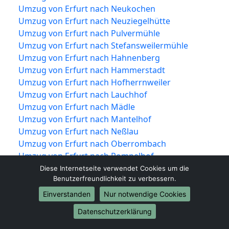
Umzug von Erfurt nach Neukochen
Umzug von Erfurt nach Neuziegelhütte
Umzug von Erfurt nach Pulvermühle
Umzug von Erfurt nach Stefansweilermühle
Umzug von Erfurt nach Hahnenberg
Umzug von Erfurt nach Hammerstadt
Umzug von Erfurt nach Hofherrnweiler
Umzug von Erfurt nach Lauchhof
Umzug von Erfurt nach Mädle
Umzug von Erfurt nach Mantelhof
Umzug von Erfurt nach Neßlau
Umzug von Erfurt nach Oberrombach
Umzug von Erfurt nach Pompelhof
Umzug von Erfurt nach Rauental
Diese Internetseite verwendet Cookies um die
Benutzerfreundlichkeit zu verbessern.
Umzug von Erfurt nach Sandberg
Umzug von Erfurt nach Sauerbachhof
Einverstanden
Nur notwendige Cookies
Umzug von Erfurt nach Schwalbenhof
Datenschutzerklärung
Umzug von Erfurt nach Sofienhof