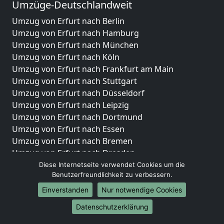
Umzüge-Deutschlandweit
Umzug von Erfurt nach Berlin
Umzug von Erfurt nach Hamburg
Umzug von Erfurt nach München
Umzug von Erfurt nach Köln
Umzug von Erfurt nach Frankfurt am Main
Umzug von Erfurt nach Stuttgart
Umzug von Erfurt nach Düsseldorf
Umzug von Erfurt nach Leipzig
Umzug von Erfurt nach Dortmund
Umzug von Erfurt nach Essen
Umzug von Erfurt nach Bremen
Umzug von Erfurt nach Dresden
Umzug von Erfurt nach Hannover
Diese Internetseite verwendet Cookies um die
Benutzerfreundlichkeit zu verbessern.
Umzug von Erfurt nach Nürnberg
Umzug von Erfurt nach Duisburg
Einverstanden
Nur notwendige Cookies
Umzug von Erfurt nach Bochum
Datenschutzerklärung
Umzug von Erfurt nach Wuppertal