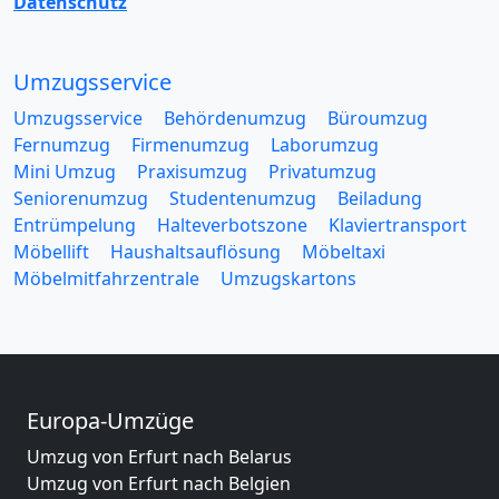
Datenschutz
Umzugsservice
Umzugsservice
Behördenumzug
Büroumzug
Fernumzug
Firmenumzug
Laborumzug
Mini Umzug
Praxisumzug
Privatumzug
Seniorenumzug
Studentenumzug
Beiladung
Entrümpelung
Halteverbotszone
Klaviertransport
Möbellift
Haushaltsauflösung
Möbeltaxi
Möbelmitfahrzentrale
Umzugskartons
Europa-Umzüge
Umzug von Erfurt nach Belarus
Umzug von Erfurt nach Belgien