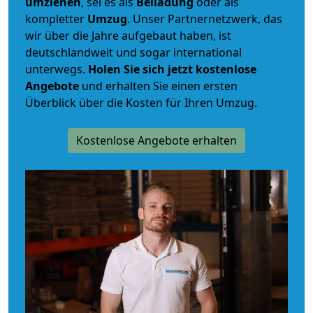
umziehen
, sei es als
Beiladung
oder als
kompletter
Umzug
. Unser Partnernetzwerk, das
wir über die Jahre aufgebaut haben, ist
deutschlandweit und sogar international
unterwegs.
Holen Sie sich jetzt kostenlose
Angebote
und erhalten Sie einen ersten
Überblick über die Kosten für Ihren Umzug.
Kostenlose Angebote erhalten