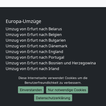
Europa-Umzüge
Umzug von Erfurt nach Belarus
Umzug von Erfurt nach Belgien
Umzug von Erfurt nach Bulgarien
Umzug von Erfurt nach Dänemark
Umzug von Erfurt nach England
Umzug von Erfurt nach Portugal
Umzug von Erfurt nach Bosnien und Herzegowina
Umzug von Erfurt nach Irland
Umzug von Erfurt nach Lettland
Diese Internetseite verwendet Cookies um die
Umzug von Erfurt nach Zypern
Benutzerfreundlichkeit zu verbessern.
Umzug von Erfurt nach Kroatien
Einverstanden
Nur notwendige Cookies
Umzug von Erfurt nach Estland
Umzug von Erfurt nach Finnland
Datenschutzerklärung
Umzug von Erfurt nach Frankreich