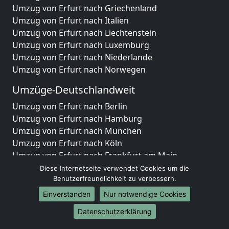
Umzug von Erfurt nach Griechenland
Umzug von Erfurt nach Italien
Umzug von Erfurt nach Liechtenstein
Umzug von Erfurt nach Luxemburg
Umzug von Erfurt nach Niederlande
Umzug von Erfurt nach Norwegen
Umzüge-Deutschlandweit
Umzug von Erfurt nach Berlin
Umzug von Erfurt nach Hamburg
Umzug von Erfurt nach München
Umzug von Erfurt nach Köln
Umzug von Erfurt nach Frankfurt am Main
Umzug von Erfurt nach Stuttgart
Diese Internetseite verwendet Cookies um die
Umzug von Erfurt nach Düsseldorf
Benutzerfreundlichkeit zu verbessern.
Umzug von Erfurt nach Leipzig
Einverstanden
Nur notwendige Cookies
Umzug von Erfurt nach Dortmund
Datenschutzerklärung
Umzug von Erfurt nach Essen
Umzug von Erfurt nach Bremen