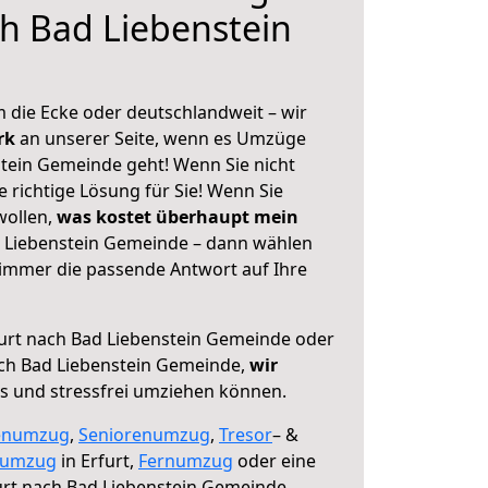
ch Bad Liebenstein
 die Ecke oder deutschlandweit – wir
erk
an unserer Seite, wenn es Umzüge
stein Gemeinde geht! Wenn Sie nicht
e richtige Lösung für Sie! Wenn Sie
wollen,
was kostet überhaupt mein
d Liebenstein Gemeinde – dann wählen
 immer die passende Antwort auf Ihre
urt nach Bad Liebenstein Gemeinde oder
ch Bad Liebenstein Gemeinde,
wir
os und stressfrei umziehen können.
enumzug
,
Seniorenumzug
,
Tresor
– &
numzug
in Erfurt,
Fernumzug
oder eine
rt nach Bad Liebenstein Gemeinde.