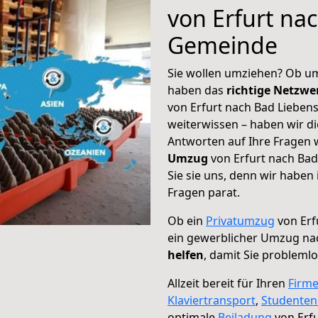
von Erfurt na
Gemeinde
Sie wollen umziehen? Ob um
haben das
richtige Netzw
von Erfurt nach Bad Lieben
weiterwissen – haben wir di
Antworten auf Ihre Fragen 
Umzug
von Erfurt nach Ba
Sie sie uns, denn wir haben
Fragen parat.
Ob ein
Privatumzug
von Erf
ein gewerblicher Umzug na
helfen
, damit Sie probleml
Allzeit bereit für Ihren
Firm
Klaviertransport
,
Studente
optimale
Beiladung
von Erfu