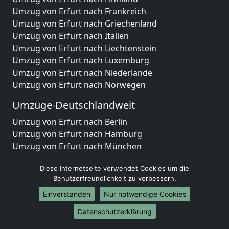
Umzug von Erfurt nach Frankreich
Umzug von Erfurt nach Griechenland
Umzug von Erfurt nach Italien
Umzug von Erfurt nach Liechtenstein
Umzug von Erfurt nach Luxemburg
Umzug von Erfurt nach Niederlande
Umzug von Erfurt nach Norwegen
Umzüge-Deutschlandweit
Umzug von Erfurt nach Berlin
Umzug von Erfurt nach Hamburg
Umzug von Erfurt nach München
Umzug von Erfurt nach Köln
Diese Internetseite verwendet Cookies um die
Umzug von Erfurt nach Frankfurt am Main
Benutzerfreundlichkeit zu verbessern.
Umzug von Erfurt nach Stuttgart
Umzug von Erfurt nach Düsseldorf
Einverstanden
Nur notwendige Cookies
Umzug von Erfurt nach Leipzig
Datenschutzerklärung
Umzug von Erfurt nach Dortmund