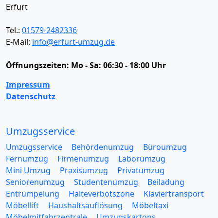
Erfurt
Tel.:
01579-2482336
E-Mail:
info@erfurt-umzug.de
Öffnungszeiten:
Mo - Sa: 06:30 - 18:00 Uhr
Impressum
Datenschutz
Umzugsservice
Umzugsservice
Behördenumzug
Büroumzug
Fernumzug
Firmenumzug
Laborumzug
Mini Umzug
Praxisumzug
Privatumzug
Seniorenumzug
Studentenumzug
Beiladung
Entrümpelung
Halteverbotszone
Klaviertransport
Möbellift
Haushaltsauflösung
Möbeltaxi
Möbelmitfahrzentrale
Umzugskartons