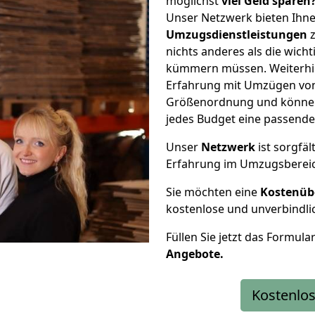
möglichst
viel Geld sparen
Unser Netzwerk bieten Ihn
Umzugsdienstleistungen
z
nichts anderes als die wic
kümmern müssen. Weiterhin
Erfahrung mit Umzügen von 
Größenordnung und können 
jedes Budget eine passende
Unser
Netzwerk
ist sorgfäl
Erfahrung im Umzugsberei
Sie möchten eine
Kostenüb
kostenlose und unverbindli
Füllen Sie jetzt das Formula
Angebote.
Kostenlos