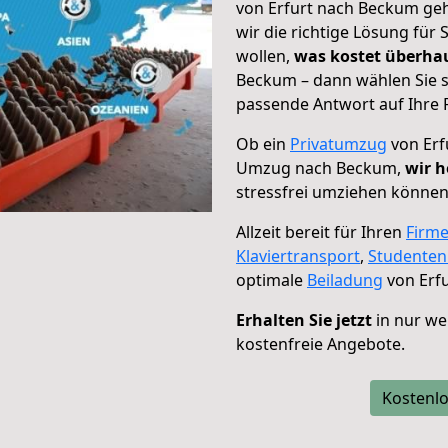
von Erfurt nach Beckum geh
wir die richtige Lösung für
wollen,
was kostet überh
Beckum – dann wählen Sie s
passende Antwort auf Ihre 
Ob ein
Privatumzug
von Erf
Umzug nach Beckum,
wir h
stressfrei umziehen können
Allzeit bereit für Ihren
Firm
Klaviertransport
,
Studente
optimale
Beiladung
von Erf
Erhalten Sie jetzt
in nur we
kostenfreie Angebote.
Kostenlo