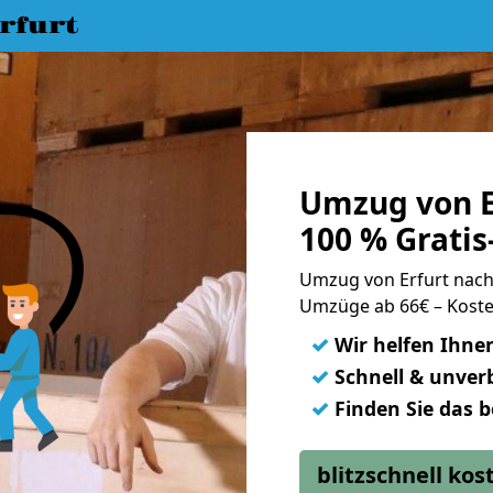
rfurt
Umzug von E
100 % Grati
Umzug von Erfurt nac
Umzüge ab 66€ – Koste
✓
Wir helfen Ihne
✓
Schnell & unverb
✓
Finden Sie das 
blitzschnell ko