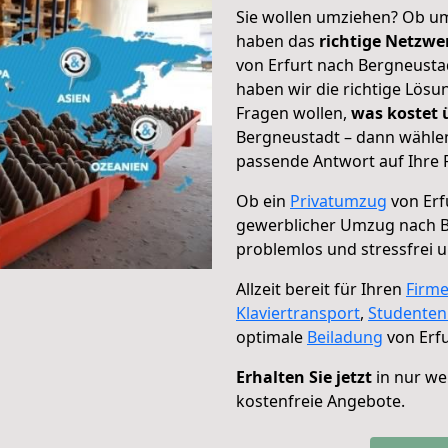
Sie wollen umziehen? Ob um
haben das
richtige Netzw
von Erfurt nach Bergneustad
haben wir die richtige Lösu
Fragen wollen,
was kostet
Bergneustadt – dann wählen
passende Antwort auf Ihre 
Ob ein
Privatumzug
von Erf
gewerblicher Umzug nach 
problemlos und stressfrei 
Allzeit bereit für Ihren
Firm
Klaviertransport
,
Studente
optimale
Beiladung
von Erfu
Erhalten Sie jetzt
in nur we
kostenfreie Angebote.