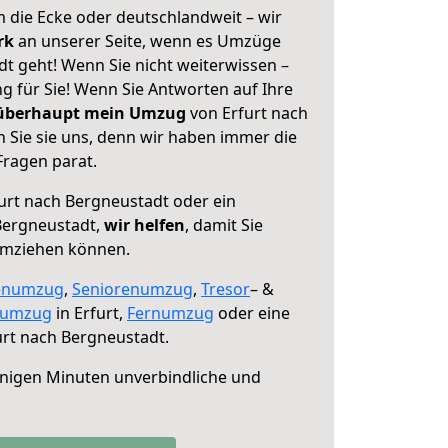
 die Ecke oder deutschlandweit – wir
erk
an unserer Seite, wenn es Umzüge
t geht! Wenn Sie nicht weiterwissen –
ng für Sie! Wenn Sie Antworten auf Ihre
 überhaupt mein Umzug
von Erfurt nach
 Sie sie uns, denn wir haben immer die
Fragen parat.
urt nach Bergneustadt oder ein
Bergneustadt,
wir helfen
, damit Sie
umziehen können.
enumzug
,
Seniorenumzug
,
Tresor
– &
numzug
in Erfurt,
Fernumzug
oder eine
rt nach Bergneustadt.
nigen Minuten unverbindliche und