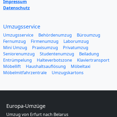
Impressum
Datenschutz
Umzugsservice
Umzugsservice
Behördenumzug
Büroumzug
Fernumzug
Firmenumzug
Laborumzug
Mini Umzug
Praxisumzug
Privatumzug
Seniorenumzug
Studentenumzug
Beiladung
Entrümpelung
Halteverbotszone
Klaviertransport
Möbellift
Haushaltsauflösung
Möbeltaxi
Möbelmitfahrzentrale
Umzugskartons
Europa-Umzüge
Umzug von Erfurt nach Belarus