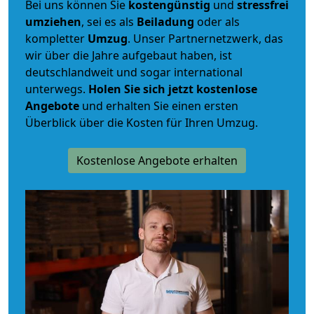
Bei uns können Sie
kostengünstig
und
stressfrei
umziehen
, sei es als
Beiladung
oder als
kompletter
Umzug
. Unser Partnernetzwerk, das
wir über die Jahre aufgebaut haben, ist
deutschlandweit und sogar international
unterwegs.
Holen Sie sich jetzt kostenlose
Angebote
und erhalten Sie einen ersten
Überblick über die Kosten für Ihren Umzug.
Kostenlose Angebote erhalten