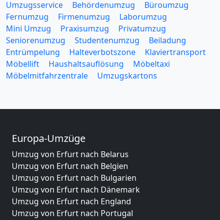
Umzugsservice
Behördenumzug
Büroumzug
Fernumzug
Firmenumzug
Laborumzug
Mini Umzug
Praxisumzug
Privatumzug
Seniorenumzug
Studentenumzug
Beiladung
Entrümpelung
Halteverbotszone
Klaviertransport
Möbellift
Haushaltsauflösung
Möbeltaxi
Möbelmitfahrzentrale
Umzugskartons
Europa-Umzüge
Umzug von Erfurt nach Belarus
Umzug von Erfurt nach Belgien
Umzug von Erfurt nach Bulgarien
Umzug von Erfurt nach Dänemark
Umzug von Erfurt nach England
Umzug von Erfurt nach Portugal