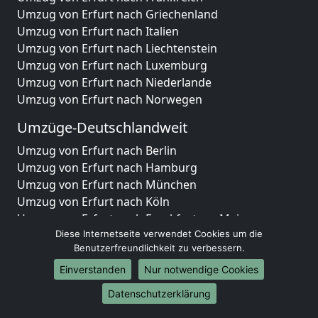
Umzug von Erfurt nach Griechenland
Umzug von Erfurt nach Italien
Umzug von Erfurt nach Liechtenstein
Umzug von Erfurt nach Luxemburg
Umzug von Erfurt nach Niederlande
Umzug von Erfurt nach Norwegen
Umzüge-Deutschlandweit
Umzug von Erfurt nach Berlin
Umzug von Erfurt nach Hamburg
Umzug von Erfurt nach München
Umzug von Erfurt nach Köln
Umzug von Erfurt nach Frankfurt am Main
Umzug von Erfurt nach Stuttgart
Diese Internetseite verwendet Cookies um die
Benutzerfreundlichkeit zu verbessern.
Umzug von Erfurt nach Düsseldorf
Umzug von Erfurt nach Leipzig
Einverstanden
Nur notwendige Cookies
Umzug von Erfurt nach Dortmund
Datenschutzerklärung
Umzug von Erfurt nach Essen