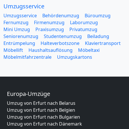
Umzugsservice
Umzugsservice
Behördenumzug
Büroumzug
Fernumzug
Firmenumzug
Laborumzug
Mini Umzug
Praxisumzug
Privatumzug
Seniorenumzug
Studentenumzug
Beiladung
Entrümpelung
Halteverbotszone
Klaviertransport
Möbellift
Haushaltsauflösung
Möbeltaxi
Möbelmitfahrzentrale
Umzugskartons
Europa-Umzüge
Umzug von Erfurt nach Belarus
Umzug von Erfurt nach Belgien
Umzug von Erfurt nach Bulgarien
Umzug von Erfurt nach Dänemark