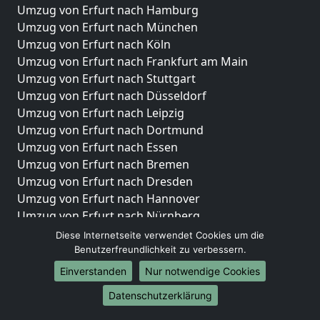
Umzug von Erfurt nach Hamburg
Umzug von Erfurt nach München
Umzug von Erfurt nach Köln
Umzug von Erfurt nach Frankfurt am Main
Umzug von Erfurt nach Stuttgart
Umzug von Erfurt nach Düsseldorf
Umzug von Erfurt nach Leipzig
Umzug von Erfurt nach Dortmund
Umzug von Erfurt nach Essen
Umzug von Erfurt nach Bremen
Umzug von Erfurt nach Dresden
Umzug von Erfurt nach Hannover
Umzug von Erfurt nach Nürnberg
Umzug von Erfurt nach Duisburg
Diese Internetseite verwendet Cookies um die
Umzug von Erfurt nach Bochum
Benutzerfreundlichkeit zu verbessern.
Umzug von Erfurt nach Wuppertal
Einverstanden
Nur notwendige Cookies
Umzug von Erfurt nach Bielefeld
Datenschutzerklärung
Umzug von Erfurt nach Bonn
Umzug von Erfurt nach Münster