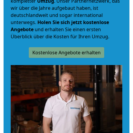
kompletter
Umzug
. Unser Partnernetzwerk, das
wir über die Jahre aufgebaut haben, ist
deutschlandweit und sogar international
unterwegs.
Holen Sie sich jetzt kostenlose
Angebote
und erhalten Sie einen ersten
Überblick über die Kosten für Ihren Umzug.
Kostenlose Angebote erhalten