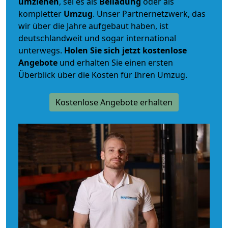
umziehen
, sei es als
Beiladung
oder als
kompletter
Umzug
. Unser Partnernetzwerk, das
wir über die Jahre aufgebaut haben, ist
deutschlandweit und sogar international
unterwegs.
Holen Sie sich jetzt kostenlose
Angebote
und erhalten Sie einen ersten
Überblick über die Kosten für Ihren Umzug.
Kostenlose Angebote erhalten