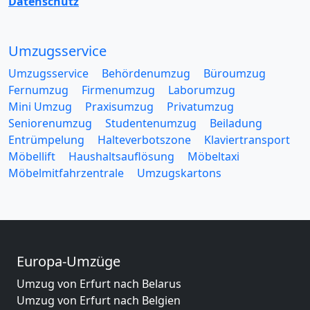
Datenschutz
Umzugsservice
Umzugsservice
Behördenumzug
Büroumzug
Fernumzug
Firmenumzug
Laborumzug
Mini Umzug
Praxisumzug
Privatumzug
Seniorenumzug
Studentenumzug
Beiladung
Entrümpelung
Halteverbotszone
Klaviertransport
Möbellift
Haushaltsauflösung
Möbeltaxi
Möbelmitfahrzentrale
Umzugskartons
Europa-Umzüge
Umzug von Erfurt nach Belarus
Umzug von Erfurt nach Belgien