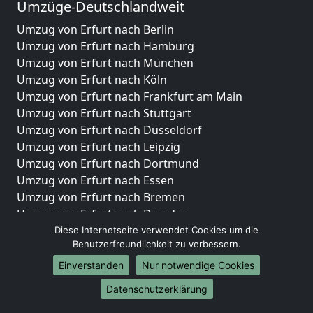
Umzüge-Deutschlandweit
Umzug von Erfurt nach Berlin
Umzug von Erfurt nach Hamburg
Umzug von Erfurt nach München
Umzug von Erfurt nach Köln
Umzug von Erfurt nach Frankfurt am Main
Umzug von Erfurt nach Stuttgart
Umzug von Erfurt nach Düsseldorf
Umzug von Erfurt nach Leipzig
Umzug von Erfurt nach Dortmund
Umzug von Erfurt nach Essen
Umzug von Erfurt nach Bremen
Umzug von Erfurt nach Dresden
Umzug von Erfurt nach Hannover
Diese Internetseite verwendet Cookies um die
Benutzerfreundlichkeit zu verbessern.
Umzug von Erfurt nach Nürnberg
Umzug von Erfurt nach Duisburg
Einverstanden
Nur notwendige Cookies
Umzug von Erfurt nach Bochum
Datenschutzerklärung
Umzug von Erfurt nach Wuppertal