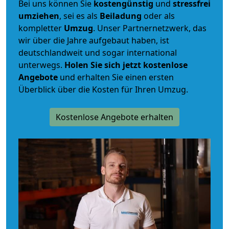
Bei uns können Sie
kostengünstig
und
stressfrei
umziehen
, sei es als
Beiladung
oder als
kompletter
Umzug
. Unser Partnernetzwerk, das
wir über die Jahre aufgebaut haben, ist
deutschlandweit und sogar international
unterwegs.
Holen Sie sich jetzt kostenlose
Angebote
und erhalten Sie einen ersten
Überblick über die Kosten für Ihren Umzug.
Kostenlose Angebote erhalten