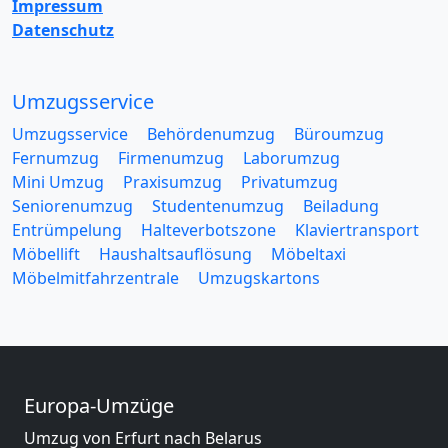
Impressum
Datenschutz
Umzugsservice
Umzugsservice
Behördenumzug
Büroumzug
Fernumzug
Firmenumzug
Laborumzug
Mini Umzug
Praxisumzug
Privatumzug
Seniorenumzug
Studentenumzug
Beiladung
Entrümpelung
Halteverbotszone
Klaviertransport
Möbellift
Haushaltsauflösung
Möbeltaxi
Möbelmitfahrzentrale
Umzugskartons
Europa-Umzüge
Umzug von Erfurt nach Belarus