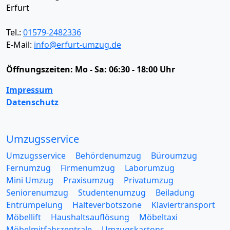
Erfurt
Tel.:
01579-2482336
E-Mail:
info@erfurt-umzug.de
Öffnungszeiten:
Mo - Sa: 06:30 - 18:00 Uhr
Impressum
Datenschutz
Umzugsservice
Umzugsservice
Behördenumzug
Büroumzug
Fernumzug
Firmenumzug
Laborumzug
Mini Umzug
Praxisumzug
Privatumzug
Seniorenumzug
Studentenumzug
Beiladung
Entrümpelung
Halteverbotszone
Klaviertransport
Möbellift
Haushaltsauflösung
Möbeltaxi
Möbelmitfahrzentrale
Umzugskartons