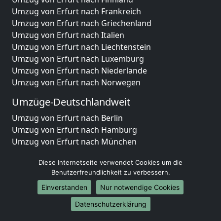
Umzug von Erfurt nach Frankreich
Umzug von Erfurt nach Griechenland
Umzug von Erfurt nach Italien
Umzug von Erfurt nach Liechtenstein
Umzug von Erfurt nach Luxemburg
Umzug von Erfurt nach Niederlande
Umzug von Erfurt nach Norwegen
Umzüge-Deutschlandweit
Umzug von Erfurt nach Berlin
Umzug von Erfurt nach Hamburg
Umzug von Erfurt nach München
Umzug von Erfurt nach Köln
Diese Internetseite verwendet Cookies um die
Umzug von Erfurt nach Frankfurt am Main
Benutzerfreundlichkeit zu verbessern.
Umzug von Erfurt nach Stuttgart
Einverstanden
Nur notwendige Cookies
Umzug von Erfurt nach Düsseldorf
Umzug von Erfurt nach Leipzig
Datenschutzerklärung
Umzug von Erfurt nach Dortmund