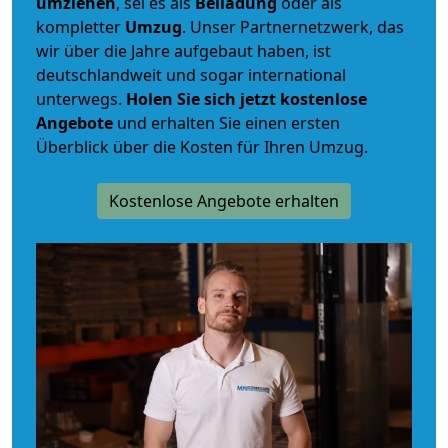
umziehen
, sei es als
Beiladung
oder als
kompletter
Umzug
. Unser Partnernetzwerk, das
wir über die Jahre aufgebaut haben, ist
deutschlandweit und sogar international
unterwegs.
Holen Sie sich jetzt kostenlose
Angebote
und erhalten Sie einen ersten
Überblick über die Kosten für Ihren Umzug.
Kostenlose Angebote erhalten