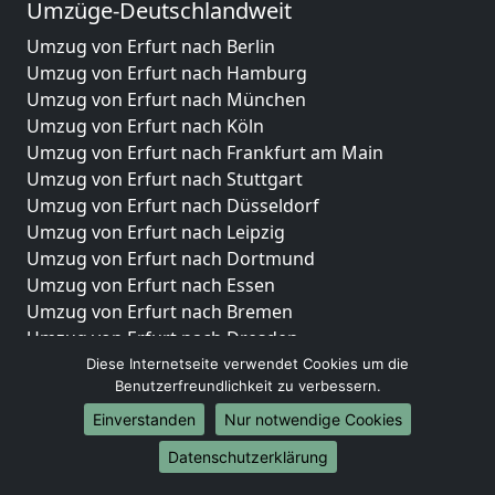
Umzüge-Deutschlandweit
Umzug von Erfurt nach Berlin
Umzug von Erfurt nach Hamburg
Umzug von Erfurt nach München
Umzug von Erfurt nach Köln
Umzug von Erfurt nach Frankfurt am Main
Umzug von Erfurt nach Stuttgart
Umzug von Erfurt nach Düsseldorf
Umzug von Erfurt nach Leipzig
Umzug von Erfurt nach Dortmund
Umzug von Erfurt nach Essen
Umzug von Erfurt nach Bremen
Umzug von Erfurt nach Dresden
Umzug von Erfurt nach Hannover
Diese Internetseite verwendet Cookies um die
Benutzerfreundlichkeit zu verbessern.
Umzug von Erfurt nach Nürnberg
Umzug von Erfurt nach Duisburg
Einverstanden
Nur notwendige Cookies
Umzug von Erfurt nach Bochum
Datenschutzerklärung
Umzug von Erfurt nach Wuppertal