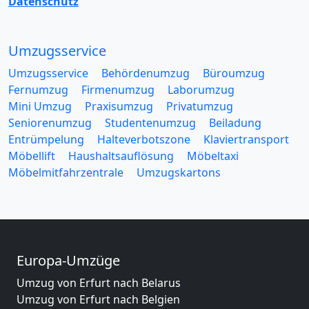
Datenschutz
Umzugsservice
Umzugsservice
Behördenumzug
Büroumzug
Fernumzug
Firmenumzug
Laborumzug
Mini Umzug
Praxisumzug
Privatumzug
Seniorenumzug
Studentenumzug
Beiladung
Entrümpelung
Halteverbotszone
Klaviertransport
Möbellift
Haushaltsauflösung
Möbeltaxi
Möbelmitfahrzentrale
Umzugskartons
Europa-Umzüge
Umzug von Erfurt nach Belarus
Umzug von Erfurt nach Belgien