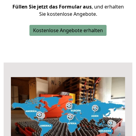
Füllen Sie jetzt das Formular aus
, und erhalten
Sie kostenlose Angebote.
Kostenlose Angebote erhalten