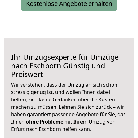
Kostenlose Angebote erhalten
Ihr Umzugsexperte für Umzüge
nach
Eschborn
Günstig und
Preiswert
Wir verstehen, dass der Umzug an sich schon
stressig genug ist, und wollen Ihnen dabei
helfen, sich keine Gedanken über die Kosten
machen zu müssen. Lehnen Sie sich zurück – wir
haben garantiert passende Angebote für Sie, das
Ihnen
ohne Probleme
mit Ihrem Umzug von
Erfurt nach Eschborn helfen kann.