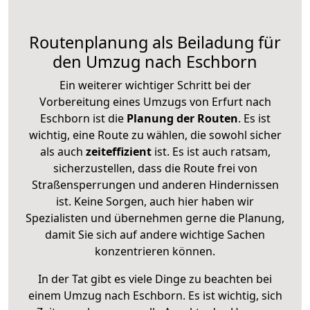
Routenplanung als Beiladung für
den Umzug nach Eschborn
Ein weiterer wichtiger Schritt bei der
Vorbereitung eines Umzugs von Erfurt nach
Eschborn ist die
Planung der Routen
. Es ist
wichtig, eine Route zu wählen, die sowohl sicher
als auch
zeiteffizient
ist. Es ist auch ratsam,
sicherzustellen, dass die Route frei von
Straßensperrungen und anderen Hindernissen
ist. Keine Sorgen, auch hier haben wir
Spezialisten und übernehmen gerne die Planung,
damit Sie sich auf andere wichtige Sachen
konzentrieren können.
In der Tat gibt es viele Dinge zu beachten bei
einem Umzug nach Eschborn. Es ist wichtig, sich