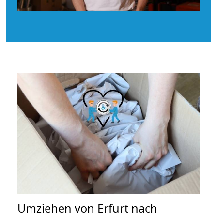
Umziehen von
Erfurt nach