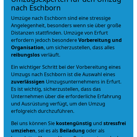
nach Eschborn
Umzüge nach Eschborn sind eine stressige
Angelegenheit, besonders wenn sie über große
Distanzen stattfinden. Umzüge von Erfurt
erfordern jedoch besondere
Vorbereitung und
Organisation
, um sicherzustellen, dass alles
reibungslos
verläuft.
Ein wichtiger Schritt bei der Vorbereitung eines
Umzugs nach Eschborn ist die Auswahl eines
zuverlässigen
Umzugsunternehmens in Erfurt.
Es ist wichtig, sicherzustellen, dass das
Unternehmen über die erforderliche Erfahrung
und Ausrüstung verfügt, um den Umzug
erfolgreich durchzuführen.
Bei uns können Sie
kostengünstig
und
stressfrei
umziehen
, sei es als
Beiladung
oder als