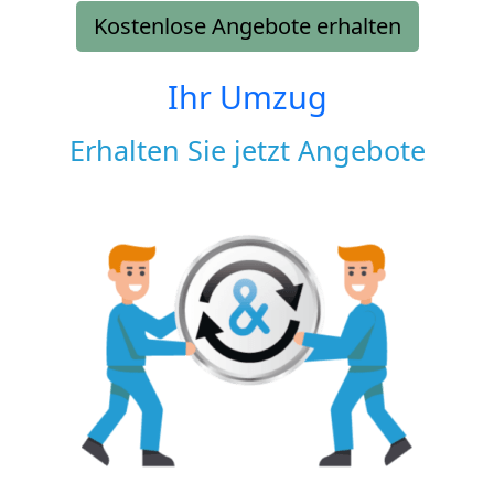
Kostenlose Angebote erhalten
Ihr Umzug
Erhalten Sie jetzt Angebote