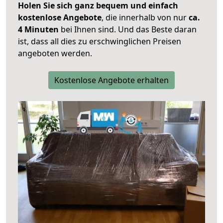
Holen Sie sich ganz bequem und einfach
kostenlose Angebote
, die innerhalb von nur
ca.
4 Minuten
bei Ihnen sind. Und das Beste daran
ist, dass all dies zu erschwinglichen Preisen
angeboten werden.
Kostenlose Angebote erhalten