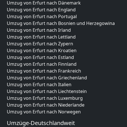
Umzug von Erfurt nach Dänemark
Umzug von Erfurt nach England
Umzug von Erfurt nach Portugal
Umzug von Erfurt nach Bosnien und Herzegowina
Umzug von Erfurt nach Irland
Umzug von Erfurt nach Lettland
Umzug von Erfurt nach Zypern
Umzug von Erfurt nach Kroatien
Umzug von Erfurt nach Estland
Umzug von Erfurt nach Finnland
Umzug von Erfurt nach Frankreich
Umzug von Erfurt nach Griechenland
Umzug von Erfurt nach Italien
Umzug von Erfurt nach Liechtenstein
Umzug von Erfurt nach Luxemburg
Umzug von Erfurt nach Niederlande
Umzug von Erfurt nach Norwegen
Umzüge-Deutschlandweit