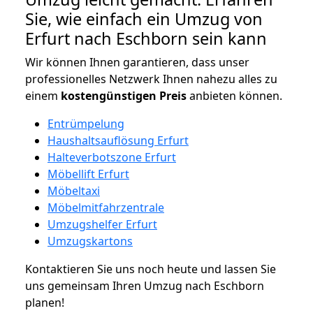
Sie, wie einfach ein Umzug von
Erfurt nach Eschborn sein kann
Wir können Ihnen garantieren, dass unser
professionelles Netzwerk Ihnen nahezu alles zu
einem
kostengünstigen
Preis
anbieten können.
Entrümpelung
Haushaltsauflösung Erfurt
Halteverbotszone Erfurt
Möbellift Erfurt
Möbeltaxi
Möbelmitfahrzentrale
Umzugshelfer Erfurt
Umzugskartons
Kontaktieren Sie uns noch heute und lassen Sie
uns gemeinsam Ihren Umzug nach Eschborn
planen!