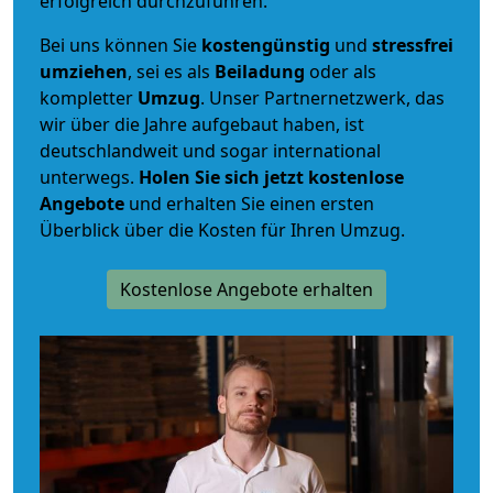
erfolgreich durchzuführen.
Bei uns können Sie
kostengünstig
und
stressfrei
umziehen
, sei es als
Beiladung
oder als
kompletter
Umzug
. Unser Partnernetzwerk, das
wir über die Jahre aufgebaut haben, ist
deutschlandweit und sogar international
unterwegs.
Holen Sie sich jetzt kostenlose
Angebote
und erhalten Sie einen ersten
Überblick über die Kosten für Ihren Umzug.
Kostenlose Angebote erhalten