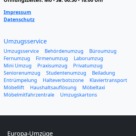
Impressum
Datenschutz
Umzugsservice
Umzugsservice
Behördenumzug
Büroumzug
Fernumzug
Firmenumzug
Laborumzug
Mini Umzug
Praxisumzug
Privatumzug
Seniorenumzug
Studentenumzug
Beiladung
Entrümpelung
Halteverbotszone
Klaviertransport
Möbellift
Haushaltsauflösung
Möbeltaxi
Möbelmitfahrzentrale
Umzugskartons
Europa-Umzüge