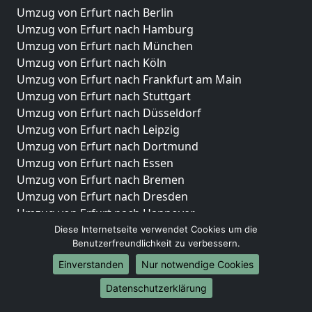
Umzug von Erfurt nach Berlin
Umzug von Erfurt nach Hamburg
Umzug von Erfurt nach München
Umzug von Erfurt nach Köln
Umzug von Erfurt nach Frankfurt am Main
Umzug von Erfurt nach Stuttgart
Umzug von Erfurt nach Düsseldorf
Umzug von Erfurt nach Leipzig
Umzug von Erfurt nach Dortmund
Umzug von Erfurt nach Essen
Umzug von Erfurt nach Bremen
Umzug von Erfurt nach Dresden
Umzug von Erfurt nach Hannover
Umzug von Erfurt nach Nürnberg
Diese Internetseite verwendet Cookies um die
Benutzerfreundlichkeit zu verbessern.
Umzug von Erfurt nach Duisburg
Umzug von Erfurt nach Bochum
Einverstanden
Nur notwendige Cookies
Umzug von Erfurt nach Wuppertal
Datenschutzerklärung
Umzug von Erfurt nach Bielefeld