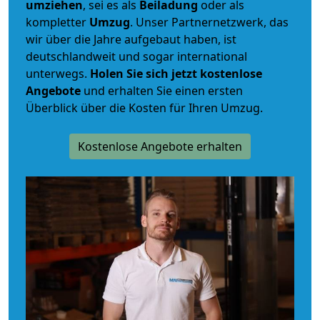
umziehen
, sei es als
Beiladung
oder als
kompletter
Umzug
. Unser Partnernetzwerk, das
wir über die Jahre aufgebaut haben, ist
deutschlandweit und sogar international
unterwegs.
Holen Sie sich jetzt kostenlose
Angebote
und erhalten Sie einen ersten
Überblick über die Kosten für Ihren Umzug.
Kostenlose Angebote erhalten