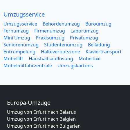
Umzugsservice
Umzugsservice
Behördenumzug
Büroumzug
Fernumzug
Firmenumzug
Laborumzug
Mini Umzug
Praxisumzug
Privatumzug
Seniorenumzug
Studentenumzug
Beiladung
Entrümpelung
Halteverbotszone
Klaviertransport
Möbellift
Haushaltsauflösung
Möbeltaxi
Möbelmitfahrzentrale
Umzugskartons
Europa-Umzüge
Umzug von Erfurt nach Belarus
Umzug von Erfurt nach Belgien
Umzug von Erfurt nach Bulgarien