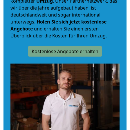
kompletter
Umzug
. Unser Partnernetzwerk, das
wir über die Jahre aufgebaut haben, ist
deutschlandweit und sogar international
unterwegs.
Holen Sie sich jetzt kostenlose
Angebote
und erhalten Sie einen ersten
Überblick über die Kosten für Ihren Umzug.
Kostenlose Angebote erhalten