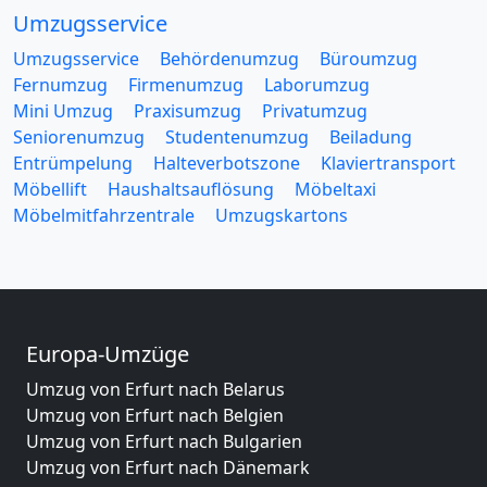
Umzugsservice
Umzugsservice
Behördenumzug
Büroumzug
Fernumzug
Firmenumzug
Laborumzug
Mini Umzug
Praxisumzug
Privatumzug
Seniorenumzug
Studentenumzug
Beiladung
Entrümpelung
Halteverbotszone
Klaviertransport
Möbellift
Haushaltsauflösung
Möbeltaxi
Möbelmitfahrzentrale
Umzugskartons
Europa-Umzüge
Umzug von Erfurt nach Belarus
Umzug von Erfurt nach Belgien
Umzug von Erfurt nach Bulgarien
Umzug von Erfurt nach Dänemark