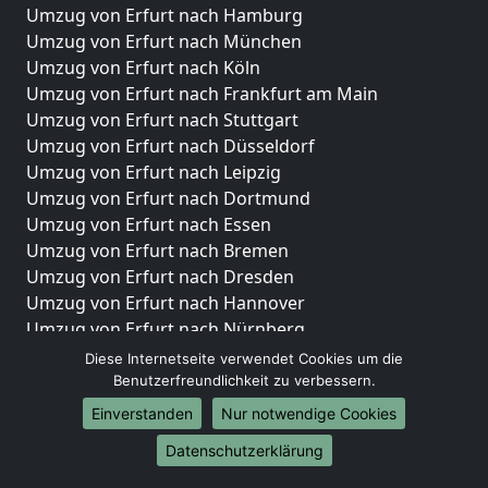
Umzug von Erfurt nach Hamburg
Umzug von Erfurt nach München
Umzug von Erfurt nach Köln
Umzug von Erfurt nach Frankfurt am Main
Umzug von Erfurt nach Stuttgart
Umzug von Erfurt nach Düsseldorf
Umzug von Erfurt nach Leipzig
Umzug von Erfurt nach Dortmund
Umzug von Erfurt nach Essen
Umzug von Erfurt nach Bremen
Umzug von Erfurt nach Dresden
Umzug von Erfurt nach Hannover
Umzug von Erfurt nach Nürnberg
Umzug von Erfurt nach Duisburg
Diese Internetseite verwendet Cookies um die
Umzug von Erfurt nach Bochum
Benutzerfreundlichkeit zu verbessern.
Umzug von Erfurt nach Wuppertal
Einverstanden
Nur notwendige Cookies
Umzug von Erfurt nach Bielefeld
Datenschutzerklärung
Umzug von Erfurt nach Bonn
Umzug von Erfurt nach Münster