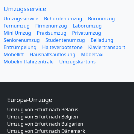
Umzugsservice
Umzugsservice
Behördenumzug
Büroumzug
Fernumzug
Firmenumzug
Laborumzug
Mini Umzug
Praxisumzug
Privatumzug
Seniorenumzug
Studentenumzug
Beiladung
Entrümpelung
Halteverbotszone
Klaviertransport
Möbellift
Haushaltsauflösung
Möbeltaxi
Möbelmitfahrzentrale
Umzugskartons
Europa-Umzüge
Umzug von Erfurt nach Belarus
Umzug von Erfurt nach Belgien
Umzug von Erfurt nach Bulgarien
Umzug von Erfurt nach Dänemark