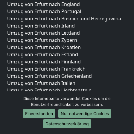
Umzug von Erfurt nach England
Umzug von Erfurt nach Portugal
Umzug von Erfurt nach Bosnien und Herzegowina
Umzug von Erfurt nach Irland
Umzug von Erfurt nach Lettland
Umzug von Erfurt nach Zypern
Umzug von Erfurt nach Kroatien
Umzug von Erfurt nach Estland
Umzug von Erfurt nach Finnland
Umzug von Erfurt nach Frankreich
Umzug von Erfurt nach Griechenland
Umzug von Erfurt nach Italien
Umzug von Erfurt nach Liechtenstein
Umzug von Erfurt nach Luxemburg
Diese Internetseite verwendet Cookies um die
Umzug von Erfurt nach Niederlande
Benutzerfreundlichkeit zu verbessern.
Umzug von Erfurt nach Norwegen
Einverstanden
Nur notwendige Cookies
Umzüge-Deutschlandweit
Datenschutzerklärung
Umzug von Erfurt nach Berlin