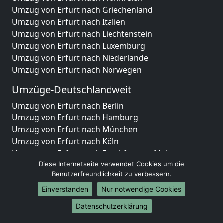
Umzug von Erfurt nach Griechenland
Umzug von Erfurt nach Italien
Umzug von Erfurt nach Liechtenstein
Umzug von Erfurt nach Luxemburg
Umzug von Erfurt nach Niederlande
Umzug von Erfurt nach Norwegen
Umzüge-Deutschlandweit
Umzug von Erfurt nach Berlin
Umzug von Erfurt nach Hamburg
Umzug von Erfurt nach München
Umzug von Erfurt nach Köln
Umzug von Erfurt nach Frankfurt am Main
Umzug von Erfurt nach Stuttgart
Diese Internetseite verwendet Cookies um die
Benutzerfreundlichkeit zu verbessern.
Umzug von Erfurt nach Düsseldorf
Umzug von Erfurt nach Leipzig
Einverstanden
Nur notwendige Cookies
Umzug von Erfurt nach Dortmund
Datenschutzerklärung
Umzug von Erfurt nach Essen