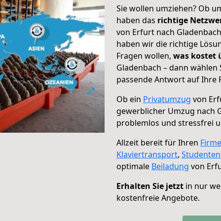
Sie wollen umziehen? Ob um
haben das
richtige Netzw
von Erfurt nach Gladenbach
haben wir die richtige Lösu
Fragen wollen,
was kostet
Gladenbach – dann wählen S
passende Antwort auf Ihre 
Ob ein
Privatumzug
von Erf
gewerblicher Umzug nach 
problemlos und stressfrei 
Allzeit bereit für Ihren
Firm
Klaviertransport
,
Studente
optimale
Beiladung
von Erf
Erhalten Sie jetzt
in nur we
kostenfreie Angebote.