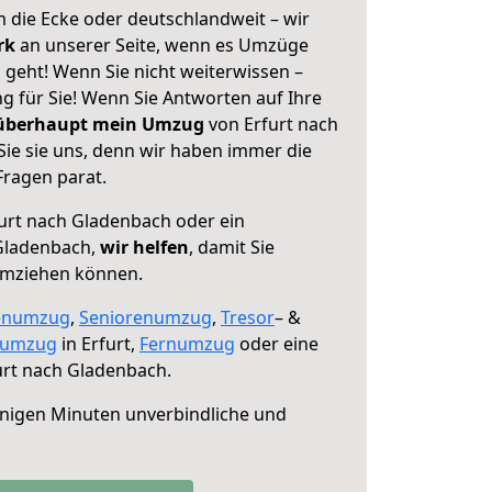
 die Ecke oder deutschlandweit – wir
erk
an unserer Seite, wenn es Umzüge
 geht! Wenn Sie nicht weiterwissen –
ng für Sie! Wenn Sie Antworten auf Ihre
 überhaupt mein Umzug
von Erfurt nach
ie sie uns, denn wir haben immer die
Fragen parat.
urt nach Gladenbach oder ein
Gladenbach,
wir helfen
, damit Sie
umziehen können.
enumzug
,
Seniorenumzug
,
Tresor
– &
numzug
in Erfurt,
Fernumzug
oder eine
urt nach Gladenbach.
nigen Minuten unverbindliche und