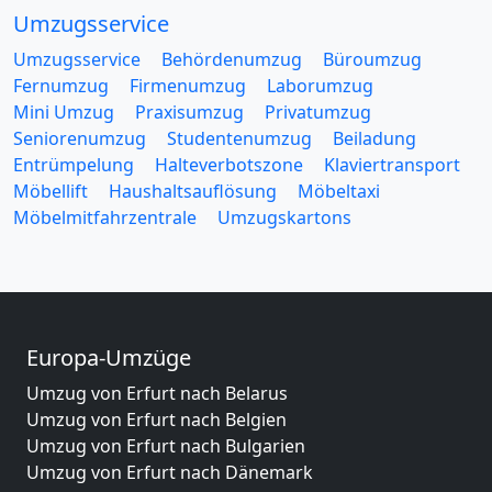
Umzugsservice
Umzugsservice
Behördenumzug
Büroumzug
Fernumzug
Firmenumzug
Laborumzug
Mini Umzug
Praxisumzug
Privatumzug
Seniorenumzug
Studentenumzug
Beiladung
Entrümpelung
Halteverbotszone
Klaviertransport
Möbellift
Haushaltsauflösung
Möbeltaxi
Möbelmitfahrzentrale
Umzugskartons
Europa-Umzüge
Umzug von Erfurt nach Belarus
Umzug von Erfurt nach Belgien
Umzug von Erfurt nach Bulgarien
Umzug von Erfurt nach Dänemark