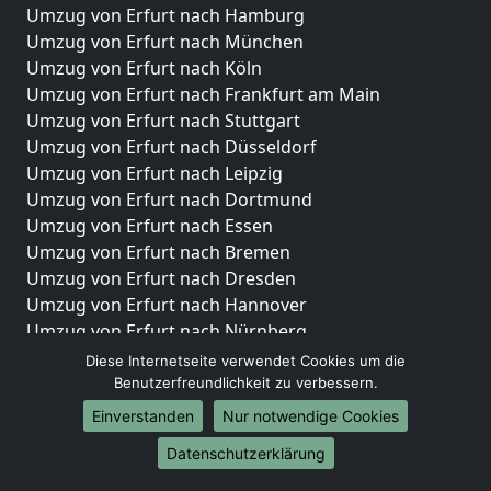
Umzug von Erfurt nach Hamburg
Umzug von Erfurt nach München
Umzug von Erfurt nach Köln
Umzug von Erfurt nach Frankfurt am Main
Umzug von Erfurt nach Stuttgart
Umzug von Erfurt nach Düsseldorf
Umzug von Erfurt nach Leipzig
Umzug von Erfurt nach Dortmund
Umzug von Erfurt nach Essen
Umzug von Erfurt nach Bremen
Umzug von Erfurt nach Dresden
Umzug von Erfurt nach Hannover
Umzug von Erfurt nach Nürnberg
Umzug von Erfurt nach Duisburg
Diese Internetseite verwendet Cookies um die
Umzug von Erfurt nach Bochum
Benutzerfreundlichkeit zu verbessern.
Umzug von Erfurt nach Wuppertal
Einverstanden
Nur notwendige Cookies
Umzug von Erfurt nach Bielefeld
Datenschutzerklärung
Umzug von Erfurt nach Bonn
Umzug von Erfurt nach Münster