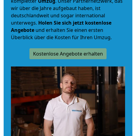
kompletter
Umzug
. Unser Partnernetzwerk, das
wir über die Jahre aufgebaut haben, ist
deutschlandweit und sogar international
unterwegs.
Holen Sie sich jetzt kostenlose
Angebote
und erhalten Sie einen ersten
Überblick über die Kosten für Ihren Umzug.
Kostenlose Angebote erhalten