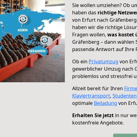
Sie wollen umziehen? Ob um
haben das
richtige Netzw
von Erfurt nach Gräfenberg 
haben wir die richtige Lösu
Fragen wollen,
was kostet
Gräfenberg – dann wählen S
passende Antwort auf Ihre 
Ob ein
Privatumzug
von Erf
gewerblicher Umzug nach 
problemlos und stressfrei 
Allzeit bereit für Ihren
Firm
Klaviertransport
,
Studente
optimale
Beiladung
von Erfu
Erhalten Sie jetzt
in nur we
kostenfreie Angebote.