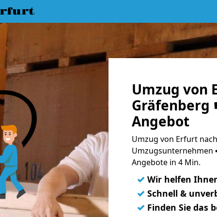
rfurt
Umzug von E
Gräfenberg ☛
Angebot
Umzug von Erfurt nach
Umzugsunternehmen ➨
Angebote in 4 Min.
✓
Wir helfen Ihne
✓
Schnell & unverb
✓
Finden Sie das 