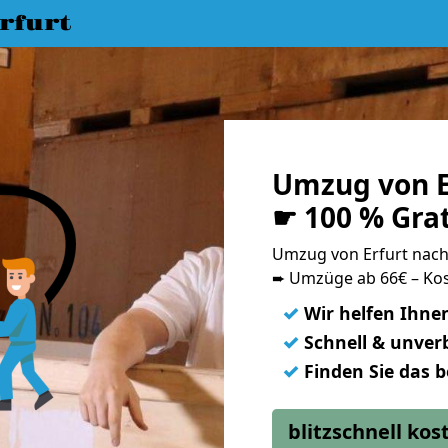
rfurt
Umzug von E
☛ 100 % Gra
Umzug von Erfurt nac
➨ Umzüge ab 66€ – Kos
✓
Wir helfen Ihne
✓
Schnell & unverb
✓
Finden Sie das 
blitzschnell ko