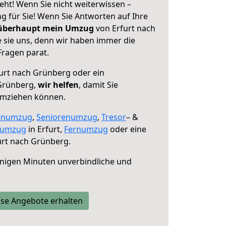
eht! Wenn Sie nicht weiterwissen –
ng für Sie! Wenn Sie Antworten auf Ihre
 überhaupt mein Umzug
von Erfurt nach
 sie uns, denn wir haben immer die
Fragen parat.
urt nach Grünberg oder ein
Grünberg,
wir helfen
, damit Sie
umziehen können.
enumzug
,
Seniorenumzug
,
Tresor
– &
numzug
in Erfurt,
Fernumzug
oder eine
urt nach Grünberg.
nigen Minuten unverbindliche und
se Angebote erhalten