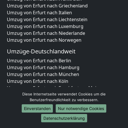
Umzug von Erfurt nach Griechenland
Umzug von Erfurt nach Italien
Umzug von Erfurt nach Liechtenstein
Umzug von Erfurt nach Luxemburg
Umzug von Erfurt nach Niederlande
Umzug von Erfurt nach Norwegen
Umzüge-Deutschlandweit
Umzug von Erfurt nach Berlin
Umzug von Erfurt nach Hamburg
Umzug von Erfurt nach München
Umzug von Erfurt nach Köln
Umzug von Erfurt nach Frankfurt am Main
Umzug von Erfurt nach Stuttgart
Diese Internetseite verwendet Cookies um die
Benutzerfreundlichkeit zu verbessern.
Umzug von Erfurt nach Düsseldorf
Umzug von Erfurt nach Leipzig
Einverstanden
Nur notwendige Cookies
Umzug von Erfurt nach Dortmund
Datenschutzerklärung
Umzug von Erfurt nach Essen