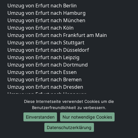
Umzug von Erfurt nach Berlin
Umzug von Erfurt nach Hamburg
Umzug von Erfurt nach München
Umzug von Erfurt nach Köln
Umzug von Erfurt nach Frankfurt am Main
Umzug von Erfurt nach Stuttgart
Umzug von Erfurt nach Düsseldorf
Umzug von Erfurt nach Leipzig
Umzug von Erfurt nach Dortmund
Umzug von Erfurt nach Essen
Umzug von Erfurt nach Bremen
Umzug von Erfurt nach Dresden
Umzug von Erfurt nach Hannover
Umzug von Erfurt nach Nürnberg
Diese Internetseite verwendet Cookies um die
Benutzerfreundlichkeit zu verbessern.
Umzug von Erfurt nach Duisburg
Umzug von Erfurt nach Bochum
Einverstanden
Nur notwendige Cookies
Umzug von Erfurt nach Wuppertal
Datenschutzerklärung
Umzug von Erfurt nach Bielefeld