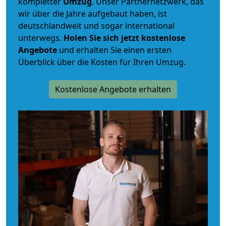
kompletter
Umzug
. Unser Partnernetzwerk, das
wir über die Jahre aufgebaut haben, ist
deutschlandweit und sogar international
unterwegs.
Holen Sie sich jetzt kostenlose
Angebote
und erhalten Sie einen ersten
Überblick über die Kosten für Ihren Umzug.
Kostenlose Angebote erhalten