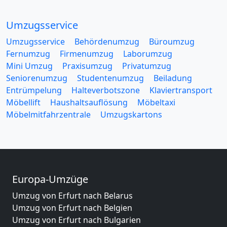
Umzugsservice
Umzugsservice
Behördenumzug
Büroumzug
Fernumzug
Firmenumzug
Laborumzug
Mini Umzug
Praxisumzug
Privatumzug
Seniorenumzug
Studentenumzug
Beiladung
Entrümpelung
Halteverbotszone
Klaviertransport
Möbellift
Haushaltsauflösung
Möbeltaxi
Möbelmitfahrzentrale
Umzugskartons
Europa-Umzüge
Umzug von Erfurt nach Belarus
Umzug von Erfurt nach Belgien
Umzug von Erfurt nach Bulgarien