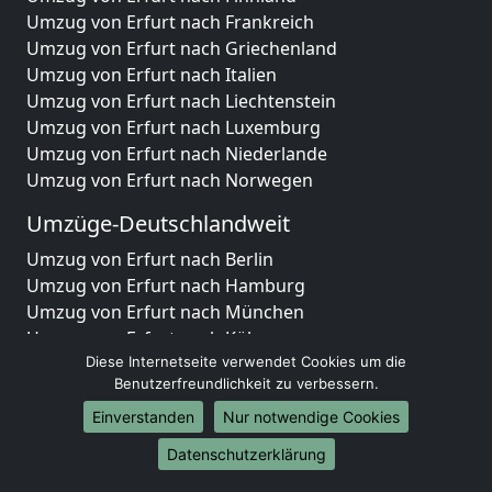
Umzug von Erfurt nach Frankreich
Umzug von Erfurt nach Griechenland
Umzug von Erfurt nach Italien
Umzug von Erfurt nach Liechtenstein
Umzug von Erfurt nach Luxemburg
Umzug von Erfurt nach Niederlande
Umzug von Erfurt nach Norwegen
Umzüge-Deutschlandweit
Umzug von Erfurt nach Berlin
Umzug von Erfurt nach Hamburg
Umzug von Erfurt nach München
Umzug von Erfurt nach Köln
Umzug von Erfurt nach Frankfurt am Main
Diese Internetseite verwendet Cookies um die
Benutzerfreundlichkeit zu verbessern.
Umzug von Erfurt nach Stuttgart
Umzug von Erfurt nach Düsseldorf
Einverstanden
Nur notwendige Cookies
Umzug von Erfurt nach Leipzig
Datenschutzerklärung
Umzug von Erfurt nach Dortmund