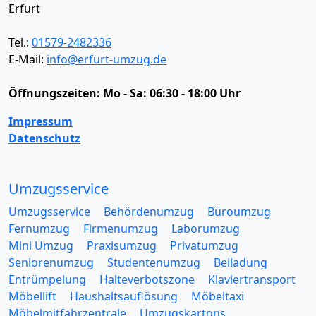
Erfurt
Tel.:
01579-2482336
E-Mail:
info@erfurt-umzug.de
Öffnungszeiten:
Mo - Sa: 06:30 - 18:00 Uhr
Impressum
Datenschutz
Umzugsservice
Umzugsservice
Behördenumzug
Büroumzug
Fernumzug
Firmenumzug
Laborumzug
Mini Umzug
Praxisumzug
Privatumzug
Seniorenumzug
Studentenumzug
Beiladung
Entrümpelung
Halteverbotszone
Klaviertransport
Möbellift
Haushaltsauflösung
Möbeltaxi
Möbelmitfahrzentrale
Umzugskartons