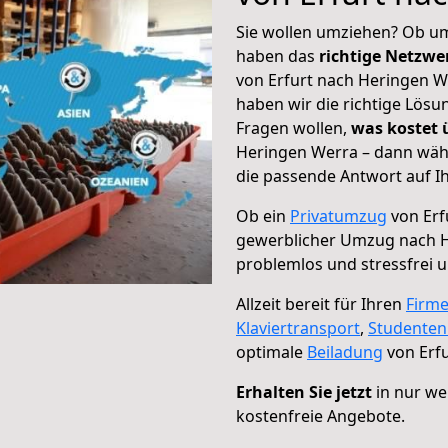
Sie wollen umziehen? Ob um
haben das
richtige Netzw
von Erfurt nach Heringen W
haben wir die richtige Lösu
Fragen wollen,
was kostet
Heringen Werra – dann wähl
die passende Antwort auf Ih
Ob ein
Privatumzug
von Erf
gewerblicher Umzug nach 
problemlos und stressfrei 
Allzeit bereit für Ihren
Firm
Klaviertransport
,
Studente
optimale
Beiladung
von Erf
Erhalten Sie jetzt
in nur we
kostenfreie Angebote.