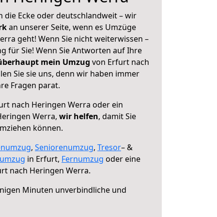
 die Ecke oder deutschlandweit – wir
erk
an unserer Seite, wenn es Umzüge
erra geht! Wenn Sie nicht weiterwissen –
ng für Sie! Wenn Sie Antworten auf Ihre
 überhaupt mein Umzug
von Erfurt nach
en Sie sie uns, denn wir haben immer
re Fragen parat.
urt nach Heringen Werra oder ein
Heringen Werra,
wir helfen
, damit Sie
umziehen können.
enumzug
,
Seniorenumzug
,
Tresor
– &
numzug
in Erfurt,
Fernumzug
oder eine
urt nach Heringen Werra.
nigen Minuten unverbindliche und