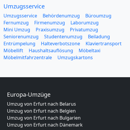
Umzugsservice
Umzugsservice
Behördenumzug
Büroumzug
Fernumzug
Firmenumzug
Laborumzug
Mini Umzug
Praxisumzug
Privatumzug
Seniorenumzug
Studentenumzug
Beiladung
Entrümpelung
Halteverbotszone
Klaviertransport
Möbellift
Haushaltsauflösung
Möbeltaxi
Möbelmitfahrzentrale
Umzugskartons
Europa-Umzüge
Umzug von Erfurt nach Belarus
Umzug von Erfurt nach Belgien
Umzug von Erfurt nach Bulgarien
Umzug von Erfurt nach Dänemark