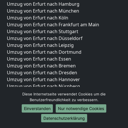
Umzug von Erfurt nach Hamburg
Umzug von Erfurt nach München
Umzug von Erfurt nach Köln
Umzug von Erfurt nach Frankfurt am Main
Umzug von Erfurt nach Stuttgart
Umzug von Erfurt nach Düsseldorf
Umzug von Erfurt nach Leipzig
Umzug von Erfurt nach Dortmund
Umzug von Erfurt nach Essen
Umzug von Erfurt nach Bremen
Umzug von Erfurt nach Dresden
Umzug von Erfurt nach Hannover
Umzug von Erfurt nach Nürnberg
Umzug von Erfurt nach Duisburg
Diese Internetseite verwendet Cookies um die
Umzug von Erfurt nach Bochum
Benutzerfreundlichkeit zu verbessern.
Umzug von Erfurt nach Wuppertal
Einverstanden
Nur notwendige Cookies
Umzug von Erfurt nach Bielefeld
Datenschutzerklärung
Umzug von Erfurt nach Bonn
Umzug von Erfurt nach Münster