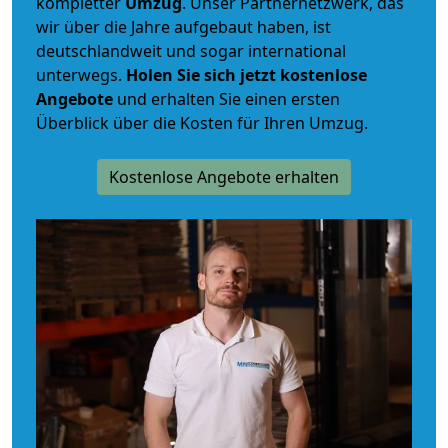
kompletter
Umzug
. Unser Partnernetzwerk, das
wir über die Jahre aufgebaut haben, ist
deutschlandweit und sogar international
unterwegs.
Holen Sie sich jetzt kostenlose
Angebote
und erhalten Sie einen ersten
Überblick über die Kosten für Ihren Umzug.
Kostenlose Angebote erhalten