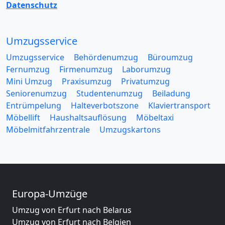
Datenschutz
Umzugsservice
Umzugsservice
Behördenumzug
Büroumzug
Fernumzug
Firmenumzug
Laborumzug
Mini Umzug
Praxisumzug
Privatumzug
Seniorenumzug
Studentenumzug
Beiladung
Entrümpelung
Halteverbotszone
Klaviertransport
Möbellift
Haushaltsauflösung
Möbeltaxi
Möbelmitfahrzentrale
Umzugskartons
Europa-Umzüge
Umzug von Erfurt nach Belarus
Umzug von Erfurt nach Belgien