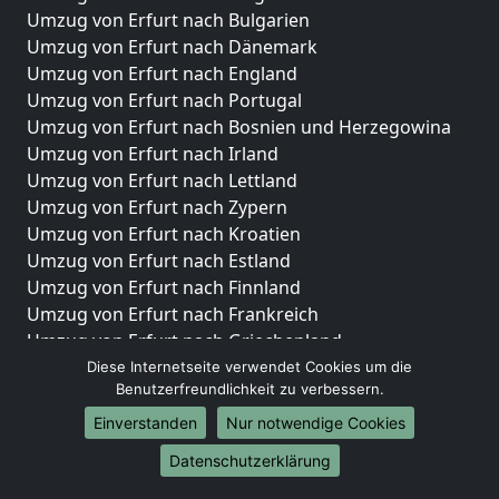
Umzug von Erfurt nach Bulgarien
Umzug von Erfurt nach Dänemark
Umzug von Erfurt nach England
Umzug von Erfurt nach Portugal
Umzug von Erfurt nach Bosnien und Herzegowina
Umzug von Erfurt nach Irland
Umzug von Erfurt nach Lettland
Umzug von Erfurt nach Zypern
Umzug von Erfurt nach Kroatien
Umzug von Erfurt nach Estland
Umzug von Erfurt nach Finnland
Umzug von Erfurt nach Frankreich
Umzug von Erfurt nach Griechenland
Umzug von Erfurt nach Italien
Diese Internetseite verwendet Cookies um die
Benutzerfreundlichkeit zu verbessern.
Umzug von Erfurt nach Liechtenstein
Umzug von Erfurt nach Luxemburg
Einverstanden
Nur notwendige Cookies
Umzug von Erfurt nach Niederlande
Datenschutzerklärung
Umzug von Erfurt nach Norwegen