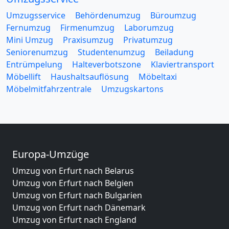
Umzugsservice
Behördenumzug
Büroumzug
Fernumzug
Firmenumzug
Laborumzug
Mini Umzug
Praxisumzug
Privatumzug
Seniorenumzug
Studentenumzug
Beiladung
Entrümpelung
Halteverbotszone
Klaviertransport
Möbellift
Haushaltsauflösung
Möbeltaxi
Möbelmitfahrzentrale
Umzugskartons
Europa-Umzüge
Umzug von Erfurt nach Belarus
Umzug von Erfurt nach Belgien
Umzug von Erfurt nach Bulgarien
Umzug von Erfurt nach Dänemark
Umzug von Erfurt nach England