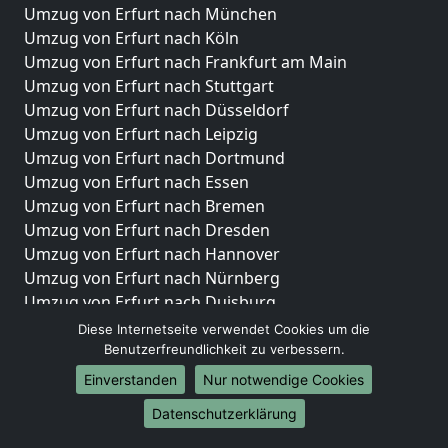
Umzug von Erfurt nach München
Umzug von Erfurt nach Köln
Umzug von Erfurt nach Frankfurt am Main
Umzug von Erfurt nach Stuttgart
Umzug von Erfurt nach Düsseldorf
Umzug von Erfurt nach Leipzig
Umzug von Erfurt nach Dortmund
Umzug von Erfurt nach Essen
Umzug von Erfurt nach Bremen
Umzug von Erfurt nach Dresden
Umzug von Erfurt nach Hannover
Umzug von Erfurt nach Nürnberg
Umzug von Erfurt nach Duisburg
Umzug von Erfurt nach Bochum
Diese Internetseite verwendet Cookies um die
Umzug von Erfurt nach Wuppertal
Benutzerfreundlichkeit zu verbessern.
Umzug von Erfurt nach Bielefeld
Einverstanden
Nur notwendige Cookies
Umzug von Erfurt nach Bonn
Datenschutzerklärung
Umzug von Erfurt nach Münster