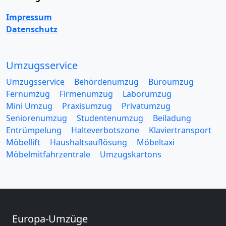
Impressum
Datenschutz
Umzugsservice
Umzugsservice
Behördenumzug
Büroumzug
Fernumzug
Firmenumzug
Laborumzug
Mini Umzug
Praxisumzug
Privatumzug
Seniorenumzug
Studentenumzug
Beiladung
Entrümpelung
Halteverbotszone
Klaviertransport
Möbellift
Haushaltsauflösung
Möbeltaxi
Möbelmitfahrzentrale
Umzugskartons
Europa-Umzüge