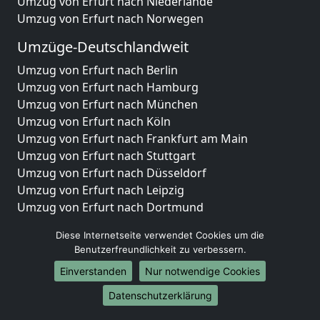
Umzug von Erfurt nach Niederlande
Umzug von Erfurt nach Norwegen
Umzüge-Deutschlandweit
Umzug von Erfurt nach Berlin
Umzug von Erfurt nach Hamburg
Umzug von Erfurt nach München
Umzug von Erfurt nach Köln
Umzug von Erfurt nach Frankfurt am Main
Umzug von Erfurt nach Stuttgart
Umzug von Erfurt nach Düsseldorf
Umzug von Erfurt nach Leipzig
Umzug von Erfurt nach Dortmund
Umzug von Erfurt nach Essen
Diese Internetseite verwendet Cookies um die
Umzug von Erfurt nach Bremen
Benutzerfreundlichkeit zu verbessern.
Umzug von Erfurt nach Dresden
Einverstanden
Nur notwendige Cookies
Umzug von Erfurt nach Hannover
Umzug von Erfurt nach Nürnberg
Datenschutzerklärung
Umzug von Erfurt nach Duisburg