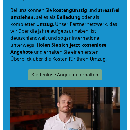
Bei uns können Sie
kostengünstig
und
stressfrei
umziehen
, sei es als
Beiladung
oder als
kompletter
Umzug
. Unser Partnernetzwerk, das
wir über die Jahre aufgebaut haben, ist
deutschlandweit und sogar international
unterwegs.
Holen Sie sich jetzt kostenlose
Angebote
und erhalten Sie einen ersten
Überblick über die Kosten für Ihren Umzug.
Kostenlose Angebote erhalten