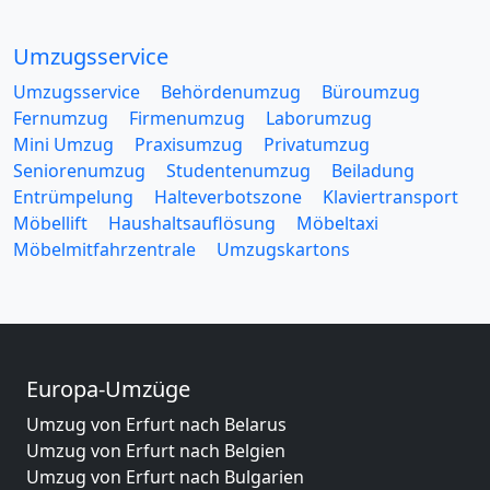
Umzugsservice
Umzugsservice
Behördenumzug
Büroumzug
Fernumzug
Firmenumzug
Laborumzug
Mini Umzug
Praxisumzug
Privatumzug
Seniorenumzug
Studentenumzug
Beiladung
Entrümpelung
Halteverbotszone
Klaviertransport
Möbellift
Haushaltsauflösung
Möbeltaxi
Möbelmitfahrzentrale
Umzugskartons
Europa-Umzüge
Umzug von Erfurt nach Belarus
Umzug von Erfurt nach Belgien
Umzug von Erfurt nach Bulgarien