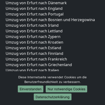
Umzug von Erfurt nach Dänemark
Umzug von Erfurt nach England
Umzug von Erfurt nach Portugal
Umzug von Erfurt nach Bosnien und Herzegowina
Umzug von Erfurt nach Irland
Umzug von Erfurt nach Lettland
Umzug von Erfurt nach Zypern
Umzug von Erfurt nach Kroatien
Umzug von Erfurt nach Estland
Umzug von Erfurt nach Finnland
Umzug von Erfurt nach Frankreich
Umzug von Erfurt nach Griechenland
Umzug von Erfurt nach Italien
Umzug von Erfurt nach Liechtenstein
Diese Internetseite verwendet Cookies um die
Umzug von Erfurt nach Luxemburg
Benutzerfreundlichkeit zu verbessern.
Umzug von Erfurt nach Niederlande
Einverstanden
Nur notwendige Cookies
Umzug von Erfurt nach Norwegen
Datenschutzerklärung
Umzüge-Deutschlandweit