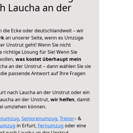
ch Laucha an der
 die Ecke oder deutschlandweit – wir
erk
an unserer Seite, wenn es Umzüge
er Unstrut geht! Wenn Sie nicht
e richtige Lösung für Sie! Wenn Sie
wollen,
was kostet überhaupt mein
cha an der Unstrut – dann wählen Sie sie
die passende Antwort auf Ihre Fragen
urt nach Laucha an der Unstrut oder ein
aucha an der Unstrut,
wir helfen
, damit
rei umziehen können.
enumzug
,
Seniorenumzug
,
Tresor
– &
numzug
in Erfurt,
Fernumzug
oder eine
rt nach Laucha an der Unstrut.