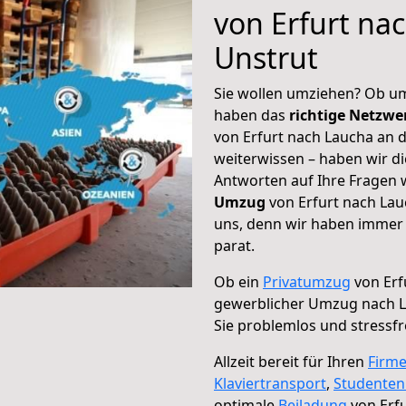
von Erfurt na
Unstrut
Sie wollen umziehen? Ob um
haben das
richtige Netzw
von Erfurt nach Laucha an d
weiterwissen – haben wir di
Antworten auf Ihre Fragen 
Umzug
von Erfurt nach Lau
uns, denn wir haben immer 
parat.
Ob ein
Privatumzug
von Erf
gewerblicher Umzug nach L
Sie problemlos und stressf
Allzeit bereit für Ihren
Firm
Klaviertransport
,
Studente
optimale
Beiladung
von Erfu