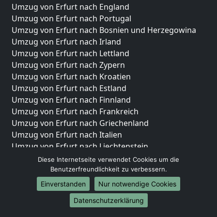
Umzug von Erfurt nach England
Umzug von Erfurt nach Portugal
Umzug von Erfurt nach Bosnien und Herzegowina
Umzug von Erfurt nach Irland
Umzug von Erfurt nach Lettland
Umzug von Erfurt nach Zypern
Umzug von Erfurt nach Kroatien
Umzug von Erfurt nach Estland
Umzug von Erfurt nach Finnland
Umzug von Erfurt nach Frankreich
Umzug von Erfurt nach Griechenland
Umzug von Erfurt nach Italien
Umzug von Erfurt nach Liechtenstein
Umzug von Erfurt nach Luxemburg
Diese Internetseite verwendet Cookies um die
Umzug von Erfurt nach Niederlande
Benutzerfreundlichkeit zu verbessern.
Umzug von Erfurt nach Norwegen
Einverstanden
Nur notwendige Cookies
Umzüge-Deutschlandweit
Datenschutzerklärung
Umzug von Erfurt nach Berlin