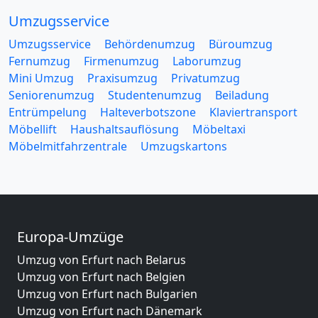
Umzugsservice
Umzugsservice
Behördenumzug
Büroumzug
Fernumzug
Firmenumzug
Laborumzug
Mini Umzug
Praxisumzug
Privatumzug
Seniorenumzug
Studentenumzug
Beiladung
Entrümpelung
Halteverbotszone
Klaviertransport
Möbellift
Haushaltsauflösung
Möbeltaxi
Möbelmitfahrzentrale
Umzugskartons
Europa-Umzüge
Umzug von Erfurt nach Belarus
Umzug von Erfurt nach Belgien
Umzug von Erfurt nach Bulgarien
Umzug von Erfurt nach Dänemark