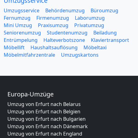
Umzugsservice
Umzugsservice
Behördenumzug
Büroumzug
Fernumzug
Firmenumzug
Laborumzug
Mini Umzug
Praxisumzug
Privatumzug
Seniorenumzug
Studentenumzug
Beiladung
Entrümpelung
Halteverbotszone
Klaviertransport
Möbellift
Haushaltsauflösung
Möbeltaxi
Möbelmitfahrzentrale
Umzugskartons
Europa-Umzüge
Umzug von Erfurt nach Belarus
Umzug von Erfurt nach Belgien
Umzug von Erfurt nach Bulgarien
Umzug von Erfurt nach Dänemark
Umzug von Erfurt nach England