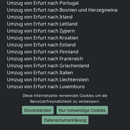
Umzug von Erfurt nach Portugal
Umzug von Erfurt nach Bosnien und Herzegowina
Umzug von Erfurt nach Irland
Umzug von Erfurt nach Lettland
Umzug von Erfurt nach Zypern
Umzug von Erfurt nach Kroatien
Umzug von Erfurt nach Estland
Umzug von Erfurt nach Finnland
Umzug von Erfurt nach Frankreich
Umzug von Erfurt nach Griechenland
Umzug von Erfurt nach Italien
Umzug von Erfurt nach Liechtenstein
Umzug von Erfurt nach Luxemburg
Umzug von Erfurt nach Niederlande
Diese Internetseite verwendet Cookies um die
Umzug von Erfurt nach Norwegen
Benutzerfreundlichkeit zu verbessern.
Einverstanden
Nur notwendige Cookies
Umzüge-Deutschlandweit
Datenschutzerklärung
Umzug von Erfurt nach Berlin
Umzug von Erfurt nach Hamburg