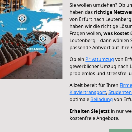
Sie wollen umziehen? Ob um
haben das
richtige Netzw
von Erfurt nach Leutenberg 
haben wir die richtige Lösu
Fragen wollen,
was kostet
Leutenberg – dann wählen S
passende Antwort auf Ihre 
Ob ein
Privatumzug
von Erf
gewerblicher Umzug nach 
problemlos und stressfrei 
Allzeit bereit für Ihren
Firm
Klaviertransport
,
Studente
optimale
Beiladung
von Erfu
Erhalten Sie jetzt
in nur we
kostenfreie Angebote.