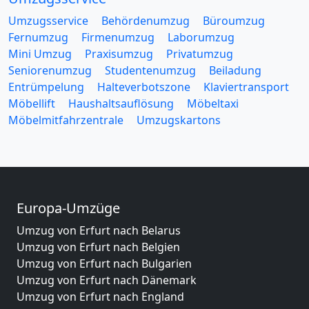
Umzugsservice
Behördenumzug
Büroumzug
Fernumzug
Firmenumzug
Laborumzug
Mini Umzug
Praxisumzug
Privatumzug
Seniorenumzug
Studentenumzug
Beiladung
Entrümpelung
Halteverbotszone
Klaviertransport
Möbellift
Haushaltsauflösung
Möbeltaxi
Möbelmitfahrzentrale
Umzugskartons
Europa-Umzüge
Umzug von Erfurt nach Belarus
Umzug von Erfurt nach Belgien
Umzug von Erfurt nach Bulgarien
Umzug von Erfurt nach Dänemark
Umzug von Erfurt nach England