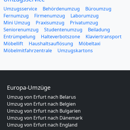
Umzugsservice
Behördenumzug
Büroumzug
Fernumzug
Firmenumzug
Laborumzug
Mini Umzug
Praxisumzug
Privatumzug
Seniorenumzug
Studentenumzug
Beiladung
Entrümpelung
Halteverbotszone
Klaviertransport
Möbellift
Haushaltsauflösung
Möbeltaxi
Möbelmitfahrzentrale
Umzugskartons
Europa-Umzüge
Umzug von Erfurt nach Belarus
Umzug von Erfurt nach Belgien
Umzug von Erfurt nach Bulgarien
Umzug von Erfurt nach Dänemark
Umzug von Erfurt nach England