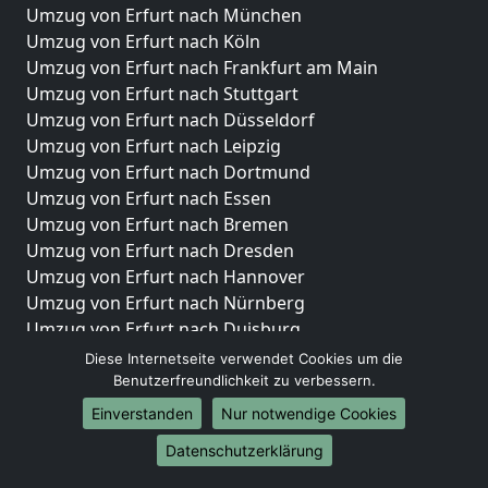
Umzug von Erfurt nach München
Umzug von Erfurt nach Köln
Umzug von Erfurt nach Frankfurt am Main
Umzug von Erfurt nach Stuttgart
Umzug von Erfurt nach Düsseldorf
Umzug von Erfurt nach Leipzig
Umzug von Erfurt nach Dortmund
Umzug von Erfurt nach Essen
Umzug von Erfurt nach Bremen
Umzug von Erfurt nach Dresden
Umzug von Erfurt nach Hannover
Umzug von Erfurt nach Nürnberg
Umzug von Erfurt nach Duisburg
Umzug von Erfurt nach Bochum
Diese Internetseite verwendet Cookies um die
Umzug von Erfurt nach Wuppertal
Benutzerfreundlichkeit zu verbessern.
Umzug von Erfurt nach Bielefeld
Einverstanden
Nur notwendige Cookies
Umzug von Erfurt nach Bonn
Datenschutzerklärung
Umzug von Erfurt nach Münster