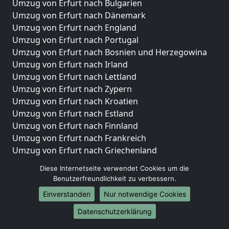
Umzug von Erfurt nach Bulgarien
Umzug von Erfurt nach Dänemark
Umzug von Erfurt nach England
Umzug von Erfurt nach Portugal
Umzug von Erfurt nach Bosnien und Herzegowina
Umzug von Erfurt nach Irland
Umzug von Erfurt nach Lettland
Umzug von Erfurt nach Zypern
Umzug von Erfurt nach Kroatien
Umzug von Erfurt nach Estland
Umzug von Erfurt nach Finnland
Umzug von Erfurt nach Frankreich
Umzug von Erfurt nach Griechenland
Umzug von Erfurt nach Italien
Diese Internetseite verwendet Cookies um die
Umzug von Erfurt nach Liechtenstein
Benutzerfreundlichkeit zu verbessern.
Umzug von Erfurt nach Luxemburg
Einverstanden
Nur notwendige Cookies
Umzug von Erfurt nach Niederlande
Umzug von Erfurt nach Norwegen
Datenschutzerklärung