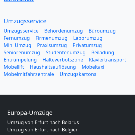
Umzugsservice
Umzugsservice
Behördenumzug
Büroumzug
Fernumzug
Firmenumzug
Laborumzug
Mini Umzug
Praxisumzug
Privatumzug
Seniorenumzug
Studentenumzug
Beiladung
Entrümpelung
Halteverbotszone
Klaviertransport
Möbellift
Haushaltsauflösung
Möbeltaxi
Möbelmitfahrzentrale
Umzugskartons
Europa-Umzüge
Umzug von Erfurt nach Belarus
Umzug von Erfurt nach Belgien