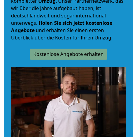
kompletter
Umzug
. Unser Partnernetzwerk, das
wir über die Jahre aufgebaut haben, ist
deutschlandweit und sogar international
unterwegs.
Holen Sie sich jetzt kostenlose
Angebote
und erhalten Sie einen ersten
Überblick über die Kosten für Ihren Umzug.
Kostenlose Angebote erhalten