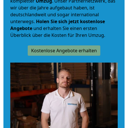
kompletter
Umzug
. Unser Partnernetzwerk, das
wir über die Jahre aufgebaut haben, ist
deutschlandweit und sogar international
unterwegs.
Holen Sie sich jetzt kostenlose
Angebote
und erhalten Sie einen ersten
Überblick über die Kosten für Ihren Umzug.
Kostenlose Angebote erhalten