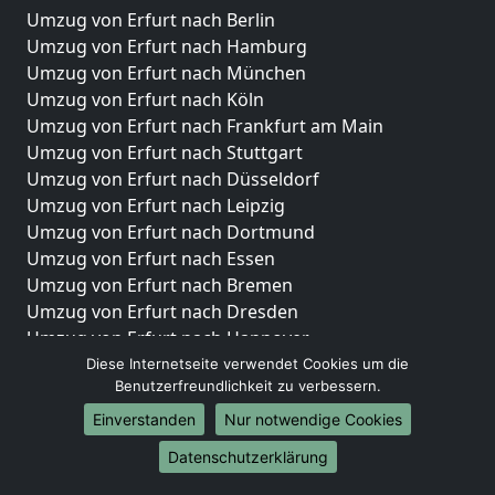
Umzug von Erfurt nach Berlin
Umzug von Erfurt nach Hamburg
Umzug von Erfurt nach München
Umzug von Erfurt nach Köln
Umzug von Erfurt nach Frankfurt am Main
Umzug von Erfurt nach Stuttgart
Umzug von Erfurt nach Düsseldorf
Umzug von Erfurt nach Leipzig
Umzug von Erfurt nach Dortmund
Umzug von Erfurt nach Essen
Umzug von Erfurt nach Bremen
Umzug von Erfurt nach Dresden
Umzug von Erfurt nach Hannover
Umzug von Erfurt nach Nürnberg
Diese Internetseite verwendet Cookies um die
Benutzerfreundlichkeit zu verbessern.
Umzug von Erfurt nach Duisburg
Umzug von Erfurt nach Bochum
Einverstanden
Nur notwendige Cookies
Umzug von Erfurt nach Wuppertal
Datenschutzerklärung
Umzug von Erfurt nach Bielefeld