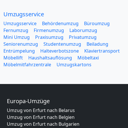
Umzugsservice
Umzugsservice
Behördenumzug
Büroumzug
Fernumzug
Firmenumzug
Laborumzug
Mini Umzug
Praxisumzug
Privatumzug
Seniorenumzug
Studentenumzug
Beiladung
Entrümpelung
Halteverbotszone
Klaviertransport
Möbellift
Haushaltsauflösung
Möbeltaxi
Möbelmitfahrzentrale
Umzugskartons
Europa-Umzüge
Umzug von Erfurt nach Belarus
Umzug von Erfurt nach Belgien
Umzug von Erfurt nach Bulgarien