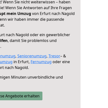
t! Wenn Sie nicht weiterwissen – haben
 Sie! Wenn Sie Antworten auf Ihre Fragen
aupt mein Umzug
von Erfurt nach Nagold
 denn wir haben immer die passende
at.
urt nach Nagold oder ein gewerblicher
lfen
, damit Sie problemlos und
.
enumzug
,
Seniorenumzug
,
Tresor
– &
numzug
in Erfurt,
Fernumzug
oder eine
rt nach Nagold.
nigen Minuten unverbindliche und
se Angebote erhalten