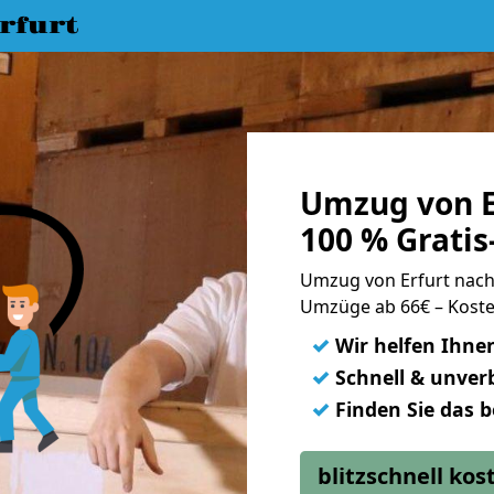
rfurt
Umzug von E
100 % Grati
Umzug von Erfurt nac
Umzüge ab 66€ – Koste
✓
Wir helfen Ihne
✓
Schnell & unverb
✓
Finden Sie das 
blitzschnell ko