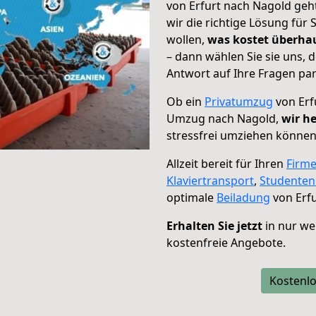
von Erfurt nach Nagold geh
wir die richtige Lösung für
wollen,
was kostet überh
– dann wählen Sie sie uns,
Antwort auf Ihre Fragen par
Ob ein
Privatumzug
von Erf
Umzug nach Nagold,
wir he
stressfrei umziehen können
Allzeit bereit für Ihren
Firm
Klaviertransport
,
Studente
optimale
Beiladung
von Erfu
Erhalten Sie jetzt
in nur we
kostenfreie Angebote.
Kostenlo