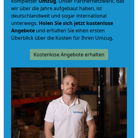
kompletter
Umzug
. Unser Partnernetzwerk, das
wir über die Jahre aufgebaut haben, ist
deutschlandweit und sogar international
unterwegs.
Holen Sie sich jetzt kostenlose
Angebote
und erhalten Sie einen ersten
Überblick über die Kosten für Ihren Umzug.
Kostenlose Angebote erhalten